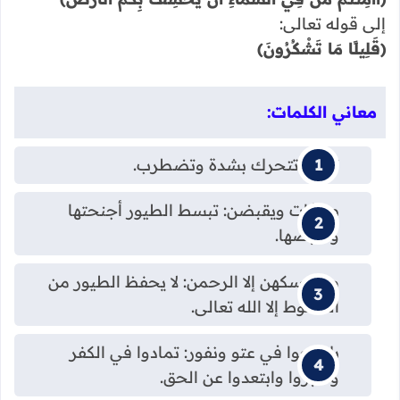
إلى قوله تعالى:
﴿قَلِيلًا مَا تَشْكُرُونَ﴾
معاني الكلمات:
تمور: تتحرك بشدة وتضطرب.
صافات ويقبضن: تبسط الطيور أجنحتها
وتقبضها.
ما يمسكهن إلا الرحمن: لا يحفظ الطيور من
السقوط إلا الله تعالى.
بل لجوا في عتو ونفور: تمادوا في الكفر
وتكبروا وابتعدوا عن الحق.