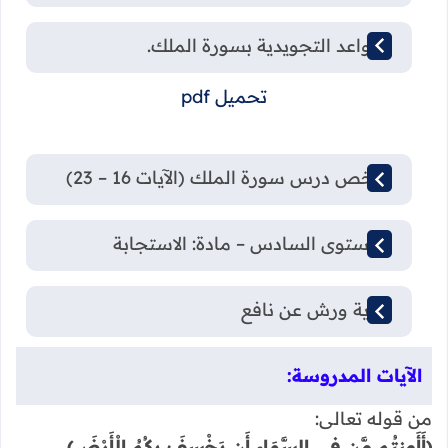
القواعد التجويدية بسورة الملك.
تحميل pdf
ملخص درس سورة الملك (الآيات 16 – 23)
المستوى السادس – مادة: الاستجابة
رواية ورش عن نافع
الآيات المدروسة:
من قوله تعالى:
﴿أَأَمِنتُم مَّن فِي السَّمَاءِ أَن يَخْسِفَ بِكُمُ الْأَرْضَ﴾