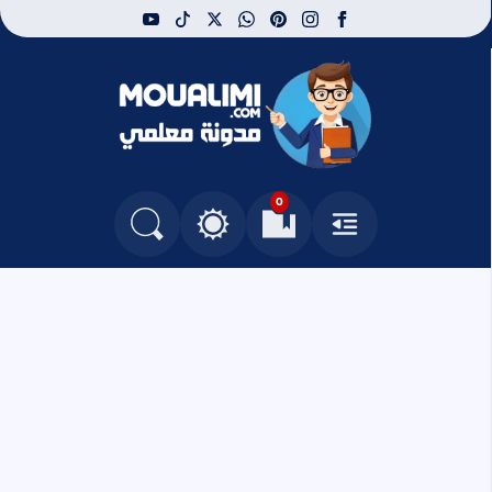
youtube
tiktok
whatsapp
x
pinterest
instagram
facebook
مدونة معلمي
0
القائمة
العلامات المرجعية
البحث في المدونة
التغيير بين الوضع النهاري والداكن