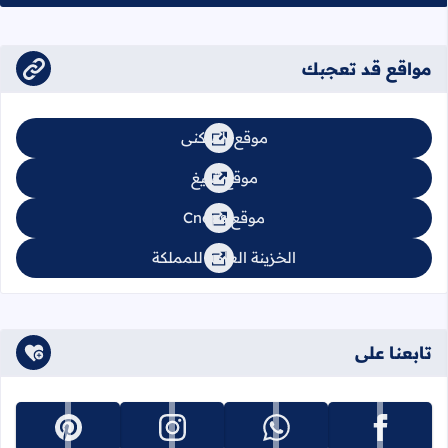
مواقع قد تعجبك
موقع السكنى
موقع تبليغ
موقع Cnops
الخزينة العامة للمملكة
تابعنا على
تابعنا على facebook
تابعنا على whatsapp
تابعنا على instagram
تابعنا على pinterest