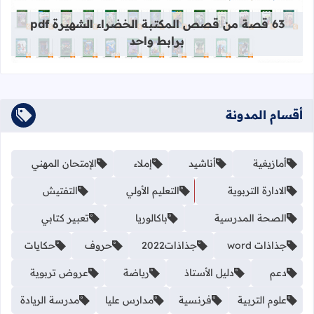
63 قصة من قصص المكتبة الخضراء الشهيرة pdf
برابط واحد
أقسام المدونة
أمازيغية
أناشيد
إملاء
الإمتحان المهني
الادارة التربوية
التعليم الأولي
التفتيش
الصحة المدرسية
باكالوريا
تعبير كتابي
جذاذات word
جذاذات2022
حروف
حكايات
دعم
دليل الأستاذ
رياضة
عروض تربوية
علوم التربية
فرنسية
مدارس عليا
مدرسة الريادة