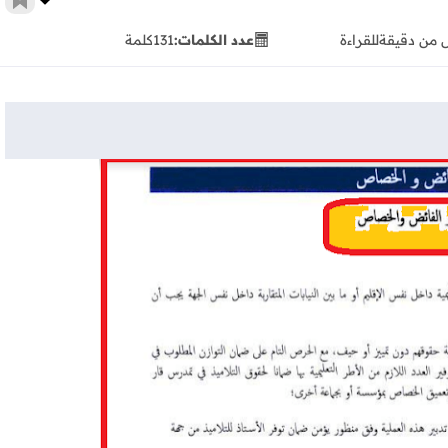
أضف 
 من دقيقة
للقراءة
عدد الكلمات:
131
كلمة