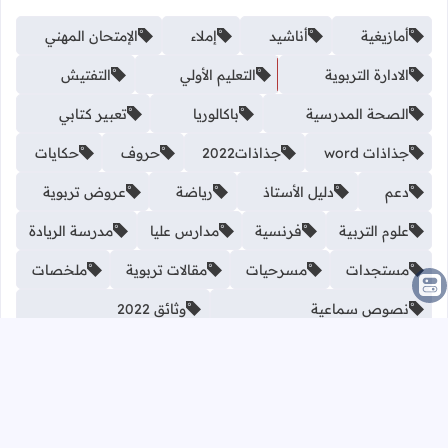
أمازيغية
أناشيد
إملاء
الإمتحان المهني
الادارة التربوية
التعليم الأولي
التفتيش
الصحة المدرسية
باكالوريا
تعبير كتابي
جذاذات word
جذاذات2022
حروف
حكايات
دعم
دليل الأستاذ
رياضة
عروض تربوية
علوم التربية
فرنسية
مدارس عليا
مدرسة الريادة
مستجدات
مسرحيات
مقالات تربوية
ملخصات
نصوص سماعية
وثائق 2022
الرئيسية
من نحن؟
اتصل بنا على الواتساب
سياسة الخصوصية
اتصل بنا
ازالة المحتوى