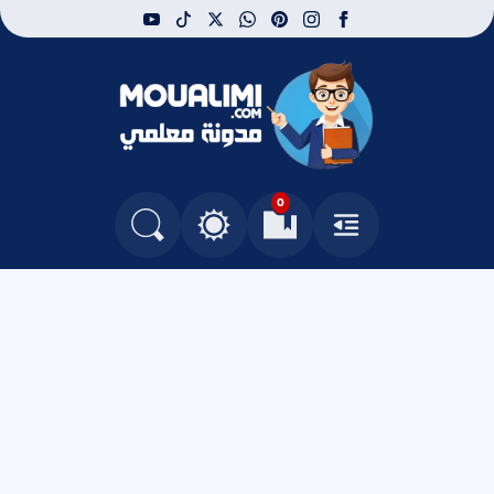
youtube
tiktok
whatsapp
x
pinterest
instagram
facebook
مدونة معلمي
0
القائمة
العلامات المرجعية
البحث في المدونة
التغيير بين الوضع النهاري والداكن