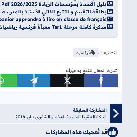
دليل الأستاذ بمؤسسات الريادة 2026/2025 Pdf
بطاقة التقييم و التتبع الذاتي للأستاذ بالمدرسة الرائ
anier apprendre à lire en classe de français
مذكرة كاملة مرحلة TarL معبأة فرنسية رياضيات Word
التصنيفات
فرنسية
شارك المقال لتنفع به غيرك
شارك على facebook
شارك على x
شارك على telegram
ش
المشاركة السابقة
شبكة التنقيط الخاصة بالاختبار الشفوي يناير 2018
قد تُعجبك هذه المشاركات