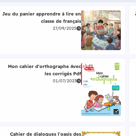
Jeu du panier apprendre à lire en
classe de français
27/09/2025
اقرأ المزيد عن Jeu du panier apprendre à lire en classe de français
Mon cahier d'orthographe Avec
les corrigés Pdf
01/07/2023
اقرأ المزيد عن Mon cahier d'orthographe Avec les corrigés Pdf
Cahier de dialogues l'oasis des