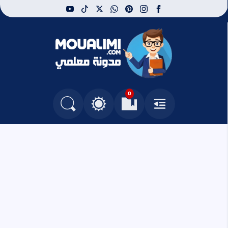
youtube
tiktok
whatsapp
x
pinterest
instagram
facebook
مدونة معلمي
0
القائمة
العلامات المرجعية
البحث في المدونة
التغيير بين الوضع النهاري والداكن