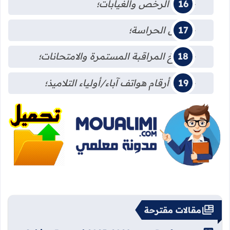
-لائحة الرخص والغيابات؛
-جدول الحراسة؛
-تواريخ المراقبة المستمرة والامتحانات؛
-لائحة أرقام هواتف آباء/أولياء التلاميذ؛
مقالات مقترحة