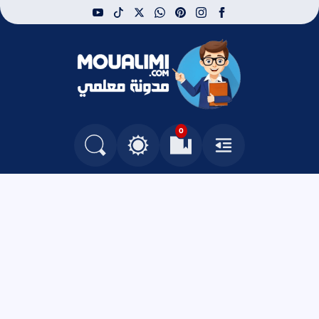
youtube
tiktok
whatsapp
x
pinterest
instagram
facebook
مدونة معلمي
0
القائمة
العلامات المرجعية
البحث في المدونة
التغيير بين الوضع النهاري والداكن