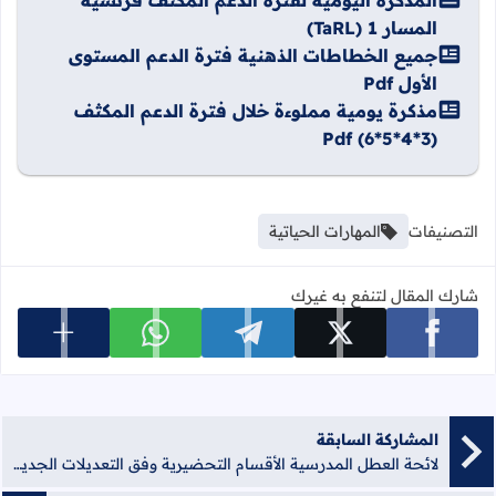
المذكرة اليومية لفترة الدعم المكثف فرنسية
المسار 1 (TaRL)
جميع الخطاطات الذهنية فترة الدعم المستوى
الأول Pdf
مذكرة يومية مملوءة خلال فترة الدعم المكثف
(3*4*5*6) Pdf
التصنيفات
المهارات الحياتية
شارك المقال لتنفع به غيرك
عرض المزي
شارك على facebook
شارك على x
شارك على telegram
شارك على whatsapp
المشاركة السابقة
لائحة العطل المدرسية الأقسام التحضيرية وفق التعديلات الجديدة pdf