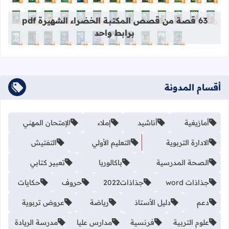
قراءة المزيد عن 63 قصة من قصص المكتبة الخضراء الشهيرة pdf برابط واحد
63 قصة من قصص المكتبة الخضراء الشهيرة pdf
برابط واحد
أقسام المدونة
أمازيغية
أناشيد
إملاء
الإمتحان المهني
الادارة التربوية
التعليم الأولي
التفتيش
الصحة المدرسية
باكالوريا
تعبير كتابي
جذاذات word
جذاذات2022
حروف
حكايات
دعم
دليل الأستاذ
رياضة
عروض تربوية
علوم التربية
فرنسية
مدارس عليا
مدرسة الريادة