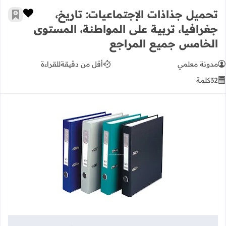
تحميل جذاذات الإجتماعيات: تاريخ،
زر الإعج
أضف إ
جغرافيا، تربية على المواطنة، المستوى
الخامس جميع المراجع
مدونة معلمي
أقل من دقيقة
للقراءة
32
كلمة