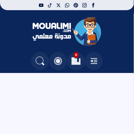
youtube
tiktok
whatsapp
x
pinterest
instagram
facebook
مدونة معلمي
0
القائمة
العلامات المرجعية
البحث في المدونة
التغيير بين الوضع النهاري والداكن