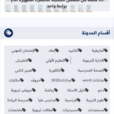
برابط واحد
أقسام المدونة
أمازيغية
أناشيد
إملاء
الإمتحان المهني
الادارة التربوية
التعليم الأولي
التفتيش
الصحة المدرسية
باكالوريا
تعبير كتابي
جذاذات word
جذاذات2022
حروف
حكايات
دعم
دليل الأستاذ
رياضة
عروض تربوية
علوم التربية
فرنسية
مدارس عليا
مدرسة الريادة
مستجدات
مسرحيات
مقالات تربوية
ملخصات