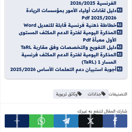
الفرنسية 2026/2025
دليل لقاءات أولياء الأمور بمؤسسات الريادة
2025/2026 Pdf
خطاطة ذهنية فرنسية قابلة للتعديل Word
المذكرة اليومية لفترة الدعم المكثف المستوى
الأول معبأة Pdf
دليل التفويج والتخصصات وفق مقاربة TaRL
المذكرة اليومية لفترة الدعم المكثف فرنسية
المسار 1 (TaRL)
أجوبة استبيان دعم التعلمات الأساس 2025/2026
التصنيفات
جذاذات
وثائق تربوية
شارك المقال لتنفع به غيرك
عرض المزي
شارك على facebook
شارك على x
شارك على telegram
شارك على whatsapp