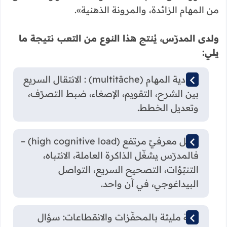
من المهام الزائدة، والمرونة الذهنية».
ولدى المدرّس، يُنتج هذا النوع من التعب نتيجة ما
يلي:
تعدّدية المهام (multitâche) : الانتقال السريع
بين الشرح، التقويم، الإصغاء، ضبط التصرّف،
وتعديل الخطط.
حمل معرفيّ مرتفع (high cognitive load) –
فالمدرّس يشغّل الذاكرة العاملة، الانتباه،
التنبّؤات، التصحيح السريع، التواصل
البيداغوجي، في آن واحد.
بيئة مليئة بالمحفّزات والانقطاعات: سؤال