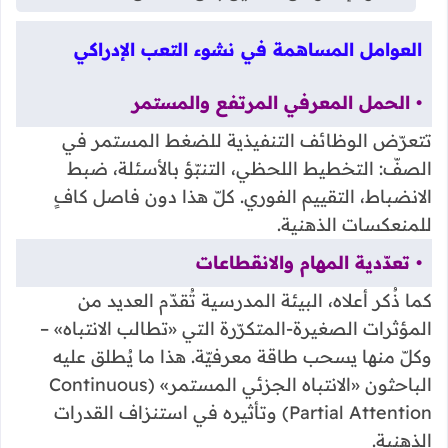
العوامل المساهمة في نشوء التعب الإدراكي
• الحمل المعرفي المرتفع والمستمر
تتعرّض الوظائف التنفيذية للضغط المستمر في
الصفّ: التخطيط اللحظي، التنبّؤ بالأسئلة، ضبط
الانضباط، التقييم الفوري. كلّ هذا دون فاصل كافٍ
للمنعكسات الذهنية.
• تعدّدية المهام والانقطاعات
كما ذُكر أعلاه، البيئة المدرسية تُقدّم العديد من
المؤثرات الصغيرة-المتكرّرة التي «تطالب الانتباه» –
وكلّ منها يسحب طاقة معرفيّة. هذا ما يُطلق عليه
الباحثون «الانتباه الجزئي المستمر» (Continuous
Partial Attention) وتأثيره في استنزاف القدرات
الذهنية.