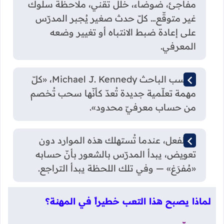
مفاجئ، ضوضاء، خلل تقني، ملاحظة سلوك
غير متوقّع… كلّ حدث صغير يُجبر المدرّس
على إعادة ضبط الانتباه أو تغيير وضعه
المعرفي.
بحسب الباحث Michael J. Kennedy، «كلّ
مهمة تعلّمية جديدة تُعدّ كأنّها سحب تُخصم
من حساب معرفيّ محدود».
وبالفعل، عندما تُستهلك هذه الموارد دون
تعويض، يبدأ المدرّس بالشعور بأنّ حسابه
«مُفرَغ» — وفي تلك اللحظة يبدأ التراجع.
لماذا يصبح هذا التعب خطيراً في المهنة؟