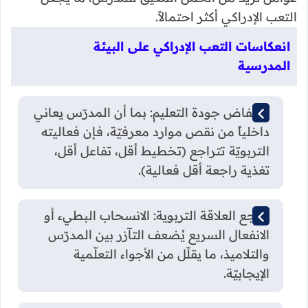
التعب الإدراكي أكثر احتمالاً.
انعكاسات التعب الإدراكي على البيئة
المدرسية
انخفاض جودة التعليم: بما أن المدرّس يعاني
داخلياً من نقص موارد معرفيّة، فإن فعاليته
التربويّة تتراجع (تخطيط أقل، تفاعل أقل،
تغذية راجعة أقل فعالية).
تراجع العلاقة التربوية: الانسحاب البطيء أو
الانفعال السريع يُضعف التآزر بين المدرّس
والتلاميذ، ما يقلّل من الأجواء التعلّمية
الإيجابيّة.