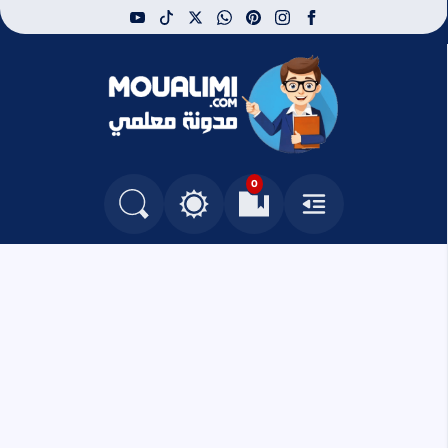
youtube
tiktok
whatsapp
x
pinterest
instagram
facebook
مدونة معلمي
0
القائمة
العلامات المرجعية
البحث في المدونة
التغيير بين الوضع النهاري والداكن