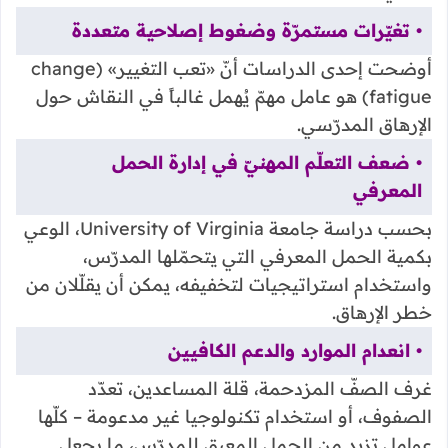
• تغيّرات مستمرّة وضغوط إصلاحية متعددة
أوضحت إحدى الدراسات أنّ «تعب التغيير» (change
fatigue) هو عامل مهمّ يُهمل غالباً في النقاش حول
الإرهاق المدرّسي.
• ضعف التعلّم المهنيّ في إدارة الحمل
المعرفي
بحسب دراسة جامعة University of Virginia، الوعي
بكمية الحمل المعرفي التي يتحمّلها المدرّس،
واستخدام استراتيجيات لتخفيفه، يمكن أن يقلّلان من
خطر الإرهاق.
• انعدام الموارد والدعم الكافيين
غرف الصفّ المزدحمة، قلة المساعدين، تعدّد
الصفوف، أو استخدام تكنولوجيا غير مدعومة – كلّها
عوامل تزيد من الحمل المعيق للمدرّس، ما يجعل