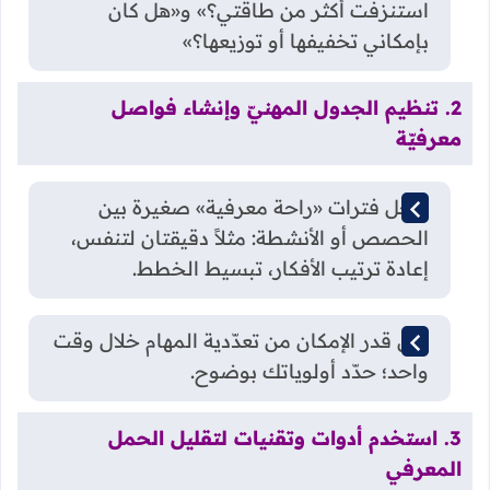
استنزفت أكثر من طاقتي؟» و«هل كان
بإمكاني تخفيفها أو توزيعها؟»
2. تنظيم الجدول المهنيّ وإنشاء فواصل
معرفيّة
ادخل فترات «راحة معرفية» صغيرة بين
الحصص أو الأنشطة: مثلاً دقيقتان لتنفس،
إعادة ترتيب الأفكار، تبسيط الخطط.
قلّل قدر الإمكان من تعدّدية المهام خلال وقت
واحد؛ حدّد أولوياتك بوضوح.
3. استخدم أدوات وتقنيات لتقليل الحمل
المعرفي