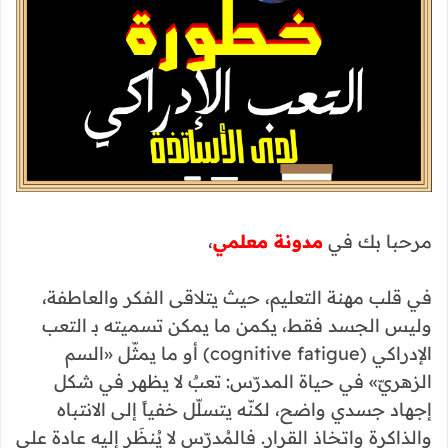
مرحبا بك في
مدونة معلمي
،
في قلب مهنة التعليم، حيث يتلاقى الفكر والعاطفة،
وليس الجسد فقط، يكمن ما يمكن تسميته بـ التعب
الإدراكي (cognitive fatigue) أو ما يمثّل «السم
الزهريّ» في حياة المدرّس: تعبٌ لا يظهر في شكل
إجهاد جسدي واضح، لكنّه يتسلّل خفياً إلى الانتباه
والذاكرة واتخاذ القرار. فالمُدرّس لا يُنظَر إليه عادة على