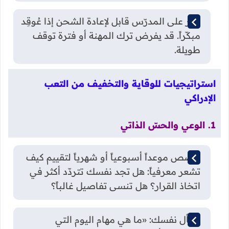
الأثر على المدرّس قابل لإعادة الشحن إذا عُوقِد
مبكّراً. قد يفرض ترك المهنة أو فترة توقف
طويلة.
استراتيجيات للوقاية والتخفيف من التعب
الإدراكي
1. الوعي والحسّ الذاتي
خصّص موعداً أسبوعياً أو شهرياً لتقييم كيف
تشعر معرفياً: هل تجد نفسك تتردّد أكثر في
اتخاذ القرار؟ هل تنسى تفاصيل غالباً؟
اسأل نفسك: «ما هي مهام اليوم التي