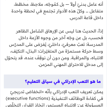
أنه عامل بدنيّ أولاً — بل كمُوجّه، ملاحِظ، مخطّط،
متفاعل … وكلّ هذه الأدوار تجتمع في لحظة واحدة
داخل قاعة الدرس.
إذاً، الحديث هنا ليس عن الإرهاق الشامل الظاهر
فحسب، بل عن وجْه آخر من وجوه الأزمة داخل
المدرسة: تعبٌ معرفيّ، داخليّ، يُفرَض على المدرّس
وسط حركة مستمرّة من المتغيّرات: البذل، التكيّف،
الانتباه، والمراقبة. ومن دون أن نوقِفَ عنده، قد يتحوّل
إلى مدخلٍ للاحتراق المهني المزمن.
ما هو التعب الإدراكي في سياق التعليم؟
يمكن تعريف التعب الإدراكي بأنّه «انخفاض تدريجيّ
في كفاءة الوظائف التنفيذية (executive functions)
المسؤولة عن: الانتباه المستمر، اتخاذ القرار، التخلّص