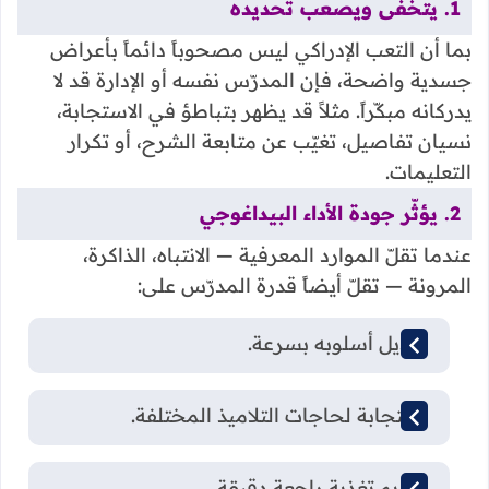
1. يتخفّى ويصعب تحديده
بما أن التعب الإدراكي ليس مصحوباً دائماً بأعراض
جسدية واضحة، فإن المدرّس نفسه أو الإدارة قد لا
يدركانه مبكّراً. مثلاً قد يظهر بتباطؤ في الاستجابة،
نسيان تفاصيل، تغيّب عن متابعة الشرح، أو تكرار
التعليمات.
2. يؤثّر جودة الأداء البيداغوجي
عندما تقلّ الموارد المعرفية — الانتباه، الذاكرة،
المرونة — تقلّ أيضاً قدرة المدرّس على:
تعديل أسلوبه بسرعة.
استجابة لحاجات التلاميذ المختلفة.
تقديم تغذية راجعة دقيقة.