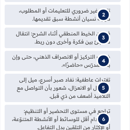
تكرار غير ضروري للتعليمات أو المطلوب،
نتيجة نسيان أنشطة سبق تقديمها.
فقدان الخيط المنطقي أثناء الشرح: انتقال
مفاجئ بين فكرة وأخرى دون ربط.
ضعف التركيز أو الانصراف الذهني، حتى وإن
بدا المدرّس «حاضرًا».
تغيّرات عاطفية: نفاد صبر أسرع، ميل إلى
الانفعال أو الانعزال، شعور بأن التواصل مع
التلاميذ أضعف من ذي قبل.
تراجع في مستوى التحضير أو التنظيم:
استخدام أقل للوسائط أو الأنشطة المتنوّعة،
أو الإكثار من التلقين بدل التفاعل.