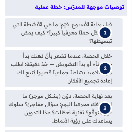
توصيات موجهة للمدرّس: خطة عملية
قبل بداية الأسبوع، قيّم: ما هي الأنشطة التي
قد تشكّل حملًا معرفياً كبيراً؟ كيف يمكن
تبسيطها؟
خلال الحصة، عندما تشعر بأنّ ذهنك بدأ
«يتباطأ» أو بدأ التشويش — خذ دقيقة: اطلب
من التلاميذ نشاطاً جماعياً قصيراً يُتيح لك
إعادة تجميع الأفكار.
بعد نهاية الحصة، دوّن (بشكل موجز) ما
استنزفك معرفياً اليوم: سؤال مفاجئ؟ سلوك
غير متوقّع؟ تقنية تعطّلت؟ هذا التدوين
يساعدك على رؤية الأنماط.