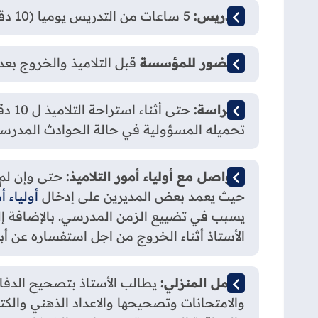
التدريس:
5 ساعات من التدريس يوميا (10 دقائق استراحة للتلاميذ) لأساتذة التعليم الابتدائي؛
الحضور للمؤسسة
قبل التلاميذ والخروج بعد 
الحراسة:
حتى 
تحميله المسؤولية في حالة الحوادث المدرسية 
التواصل مع أولياء أمور التلاميذ:
حتى وإن لم 
حيث يعمد بعض المديرين على إدخال
أولياء أ
يسبب في تضييع الزمن المدرسي. بالإضافة إلى
الأستاذ أثناء الخروج من اجل استفساره عن أبن
العمل المنزلي:
يطالب الأستاذ بتصحيح الدفات
والامتحانات وتصحيحها والاعداد الذهني والكت