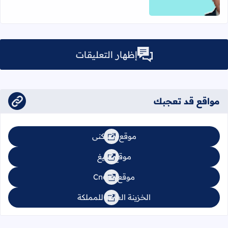
إظهار التعليقات
مواقع قد تعجبك
موقع السكنى
موقع تبليغ
موقع Cnops
الخزينة العامة للمملكة