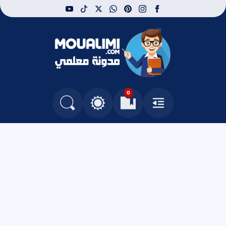
youtube
tiktok
whatsapp
x
pinterest
instagram
facebook
مدونة معلمي
0
القائمة
العلامات المرجعية
البحث في المدونة
التغيير بين الوضع النهاري والداكن