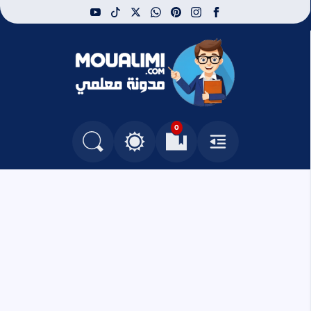
youtube
tiktok
whatsapp
x
pinterest
instagram
facebook
مدونة معلمي
0
القائمة
العلامات المرجعية
البحث في المدونة
التغيير بين الوضع النهاري والداكن