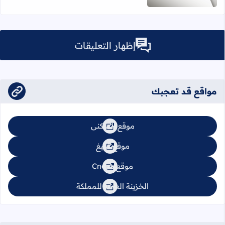
إظهار التعليقات
مواقع قد تعجبك
موقع السكنى
موقع تبليغ
موقع Cnops
الخزينة العامة للمملكة