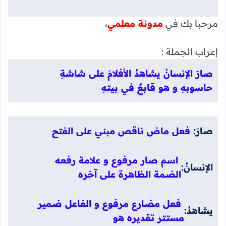
مرحبا بك في
مدونة معلمي
،
إعراب الجملة :
صارَ الإنسانُ يشاهدُ الأفلامَ على شاشةِ
حاسوبهِ و هو قابعٌ في بيتهِ
صارَ:
فعل ماض ناقص مبني على الفتح
اسم صار مرفوع و علامة رفعه
الإنسانُ:
الضمة الظاهرة على آخره
فعل مضارع مرفوع و الفاعل ضمير
يشاهدُ:
مستتر تقديره هو