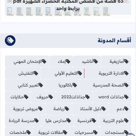
63 قصة من قصص المكتبة الخضراء الشهيرة pdf
برابط واحد
أقسام المدونة
أمازيغية
أناشيد
إملاء
الإمتحان المهني
الادارة التربوية
التعليم الأولي
التفتيش
الصحة المدرسية
باكالوريا
تعبير كتابي
جذاذات word
جذاذات2022
حروف
حكايات
دعم
دليل الأستاذ
رياضة
عروض تربوية
علوم التربية
فرنسية
مدارس عليا
مدرسة الريادة
مستجدات
مسرحيات
مقالات تربوية
ملخصات