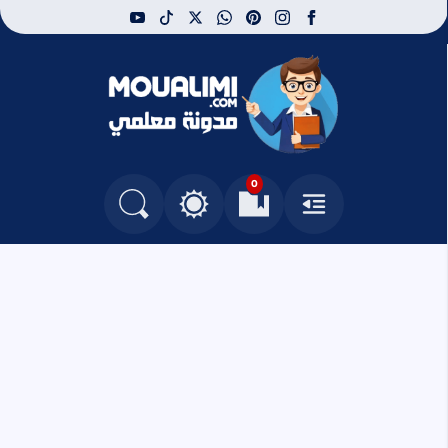
youtube
tiktok
whatsapp
x
pinterest
instagram
facebook
مدونة معلمي
0
القائمة
العلامات المرجعية
البحث في المدونة
التغيير بين الوضع النهاري والداكن