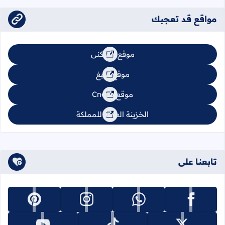
مواقع قد تعجبك
موقع السكنى
موقع تبليغ
موقع Cnops
الخزينة العامة للمملكة
تابعنا على
تابعنا على facebook
تابعنا على whatsapp
تابعنا على instagram
تابعنا على pinterest