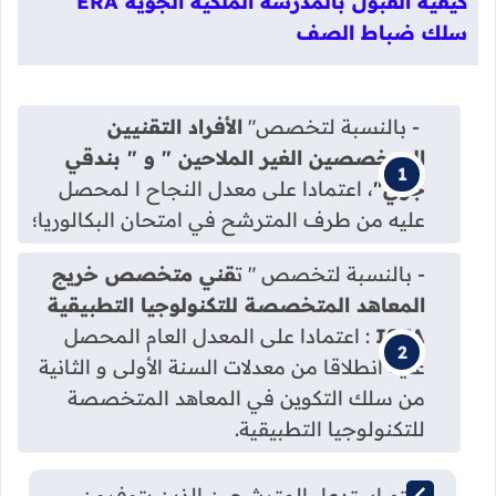
كيفية القبول بالمدرسة الملكية الجوية ERA
سلك ضباط الصف
- بالنسبة لتخصص"
الأفراد التقنيين
المتخصصين الغير الملاحين " و " بندقي
جوي"
، اعتمادا على معدل النجاح ا لمحصل
عليه من طرف المترشح في امتحان البكالوريا؛
- بالنسبة لتخصص " ت
قني متخصص خريج
المعاهد المتخصصة للتكنولوجيا التطبيقية
ISTA
: اعتمادا على المعدل العام المحصل
عليه انطلاقا من معدلات السنة الأولى و الثانية
من سلك التكوين في المعاهد المتخصصة
للتكنولوجيا التطبيقية.
سيتم استدعاء المترشحين الذين يتوفرون