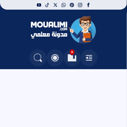
youtube
tiktok
whatsapp
x
pinterest
instagram
facebook
مدونة معلمي
0
القائمة
العلامات المرجعية
البحث في المدونة
التغيير بين الوضع النهاري والداكن