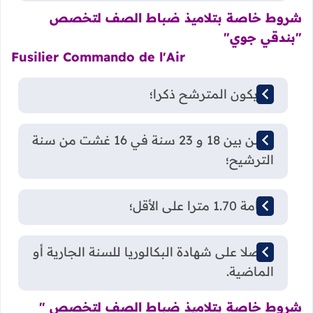
شروط خاصة بتلاميذ ضباط الصف لتخصص
"بندقي جوي"
Fusilier Commando de l'Air
أن يكون المترشح ذكرا؛
السن بين 18 و 23 سنة في 16 غشت من سنة
الترشيح؛
القامة 1.70 مترا على الأقل؛
حاصلا على شهادة البكالوريا للسنة الجارية أو
الماضية.
شروط خاصة بتلاميذ ضباط الصف لتخصص "