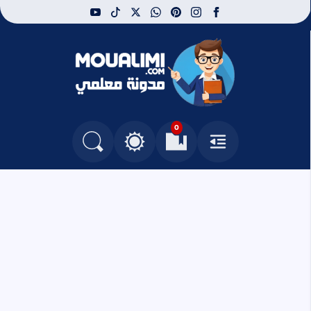
youtube
tiktok
whatsapp
x
pinterest
instagram
facebook
مدونة معلمي
0
القائمة
العلامات المرجعية
البحث في المدونة
التغيير بين الوضع النهاري والداكن