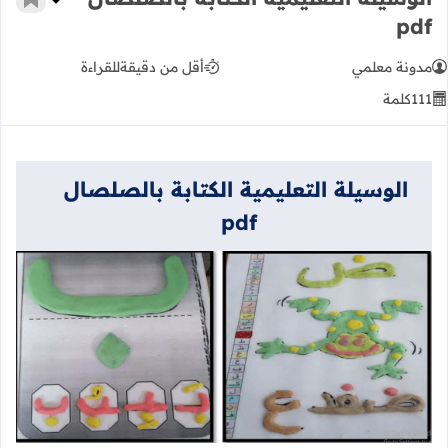
أضف إ
pdf
مدونة معلمي
أقل من دقيقة
للقراءة
111
كلمة
الوسيلة التعليمية الكتابة بالصلصال
pdf