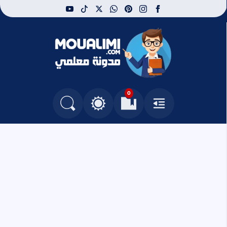
youtube
tiktok
whatsapp
x
pinterest
instagram
facebook
مدونة معلمي
0
القائمة
العلامات المرجعية
البحث في المدونة
التغيير بين الوضع النهاري والداكن