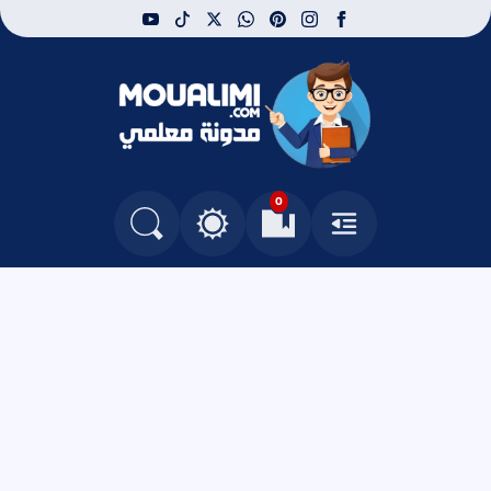
youtube
tiktok
whatsapp
x
pinterest
instagram
facebook
مدونة معلمي
0
القائمة
العلامات المرجعية
البحث في المدونة
التغيير بين الوضع النهاري والداكن