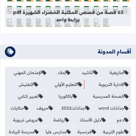
قراءة المزيد عن 63 قصة من قصص المكتبة الخضراء الشهيرة pdf برابط واحد
63 قصة من قصص المكتبة الخضراء الشهيرة pdf
برابط واحد
أقسام المدونة
أمازيغية
أناشيد
إملاء
الإمتحان المهني
الادارة التربوية
التعليم الأولي
التفتيش
الصحة المدرسية
باكالوريا
تعبير كتابي
جذاذات word
جذاذات2022
حروف
حكايات
دعم
دليل الأستاذ
رياضة
عروض تربوية
علوم التربية
فرنسية
مدارس عليا
مدرسة الريادة