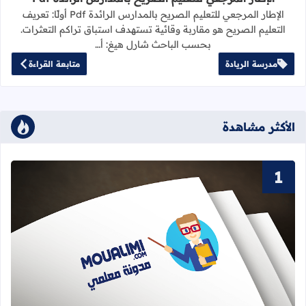
الإطار المرجعي للتعليم الصريح بالمدارس الرائدة Pdf أولًا: تعريف
التعليم الصريح هو مقاربة وقائية تستهدف استباق تراكم التعثرات.
بحسب الباحث شارل هيغ: أ…
مدرسة الريادة
متابعة القراءة
الأكثر مشاهدة
قراءة المزيد عن سور القرآن الكريم ا