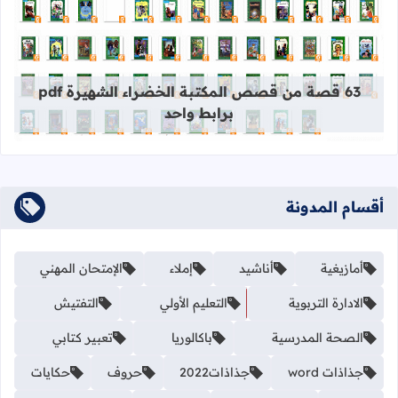
قراءة المزيد عن 63 قصة من قصص المكتبة الخضراء الشهيرة pdf برابط واحد
63 قصة من قصص المكتبة الخضراء الشهيرة pdf
برابط واحد
أقسام المدونة
أمازيغية
أناشيد
إملاء
الإمتحان المهني
الادارة التربوية
التعليم الأولي
التفتيش
الصحة المدرسية
باكالوريا
تعبير كتابي
جذاذات word
جذاذات2022
حروف
حكايات