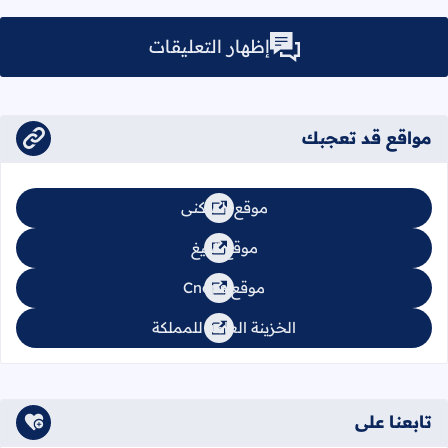
إظهار التعليقات
مواقع قد تعجبك
موقع السكنى
موقع تبليغ
موقع Cnops
الخزينة العامة للمملكة
تابعنا على