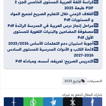
كراسة اللغة العربية المستوى الخامس الجزء 2
PDF طبعة 2025
الغلاف الزمني خلال التعليم الصريح لجميع المواد
و المستويات Pdf
مراحل إنجاز درس العربية في المدرسة الرائدة Pdf
مصفوفة المضامين والبنيات اللغوية للمستوى
الأول Pdf
أجوبة استبيان دعم التعلمات الأساس 2025/2026
لائحة الكتب و الأدوات المدرسية للمستوى السادس
2026-2027
التدريس الصريح: تعريفه، أسسه، ومبادئه Pdf
التصنيفات
توازيع 2023
شارك المقال لتنفع به غيرك
عرض المزي
شارك على facebook
شارك على x
شارك على telegram
شارك على whatsapp