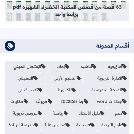
63 قصة من قصص المكتبة الخضراء الشهيرة pdf
برابط واحد
أقسام المدونة
أمازيغية
أناشيد
إملاء
الإمتحان المهني
الادارة التربوية
التعليم الأولي
التفتيش
الصحة المدرسية
باكالوريا
تعبير كتابي
جذاذات word
جذاذات2022
حروف
حكايات
دعم
دليل الأستاذ
رياضة
عروض تربوية
علوم التربية
فرنسية
مدارس عليا
مدرسة الريادة