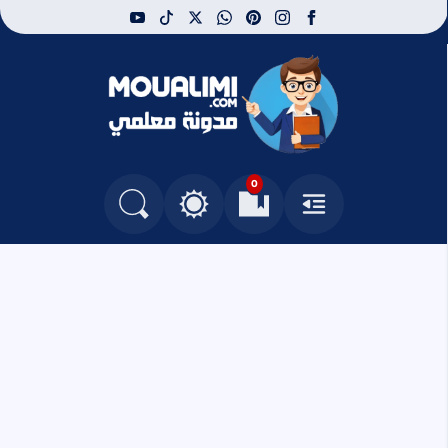
youtube
tiktok
whatsapp
x
pinterest
instagram
facebook
مدونة معلمي
0
القائمة
العلامات المرجعية
البحث في المدونة
التغيير بين الوضع النهاري والداكن