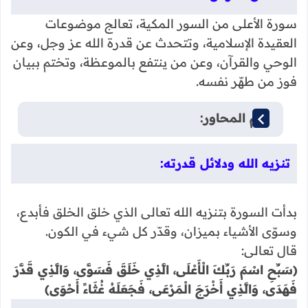
سورة الأعلى من السور المكية، تعالج موضوعات
العقيدة الإسلامية، وتتحدث عن قدرة الله عز وجل، وعن
الوحي والقرآن، وعن من ينتفع بالموعظة، وتختم ببيان
فوز من طهّر نفسه.
أهم المحاور:
تنزيه الله ودلائل قدرته:
بدأت السورة بتنزيه الله تعالى الذي خلق الخلق فأبدع،
وسوّى الأشياء بميزان، وقدّر كل شيء في الكون.
قال تعالى:
﴿سَبِّحِ اسْمَ رَبِّكَ الْأَعْلَى، الَّذِي خَلَقَ فَسَوَّى، وَالَّذِي قَدَّرَ
فَهَدَى، وَالَّذِي أَخْرَجَ الْمَرْعَى، فَجَعَلَهُ غُثَاءً أَحْوَى﴾