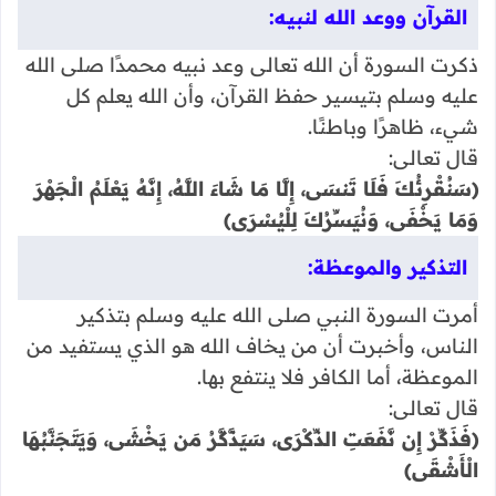
القرآن ووعد الله لنبيه:
ذكرت السورة أن الله تعالى وعد نبيه محمدًا صلى الله
عليه وسلم بتيسير حفظ القرآن، وأن الله يعلم كل
شيء، ظاهرًا وباطنًا.
قال تعالى:
﴿سَنُقْرِئُكَ فَلَا تَنسَى، إِلَّا مَا شَاءَ اللَّهُ، إِنَّهُ يَعْلَمُ الْجَهْرَ
وَمَا يَخْفَى، وَنُيَسِّرُكَ لِلْيُسْرَى﴾
التذكير والموعظة:
أمرت السورة النبي صلى الله عليه وسلم بتذكير
الناس، وأخبرت أن من يخاف الله هو الذي يستفيد من
الموعظة، أما الكافر فلا ينتفع بها.
قال تعالى:
﴿فَذَكِّرْ إِن نَّفَعَتِ الذِّكْرَى، سَيَذَّكَّرُ مَن يَخْشَى، وَيَتَجَنَّبُهَا
الْأَشْقَى﴾