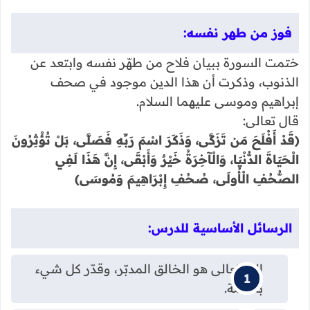
فوز من طهر نفسه:
ختمت السورة ببيان فلاح من طهّر نفسه وابتعد عن
الذنوب، وذكرت أن هذا الدين موجود في صحف
إبراهيم وموسى عليهما السلام.
قال تعالى:
﴿قَدْ أَفْلَحَ مَن تَزَكَّى، وَذَكَرَ اسْمَ رَبِّهِ فَصَلَّى، بَلْ تُؤْثِرُونَ
الْحَيَاةَ الدُّنْيَا، وَالْآخِرَةُ خَيْرٌ وَأَبْقَى، إِنَّ هَذَا لَفِي
الصُّحُفِ الْأُولَى، صُحُفِ إِبْرَاهِيمَ وَمُوسَى﴾
الرسائل الأساسية للدرس:
الله تعالى هو الخالق المدبّر، وقدّر كل شيء
بحكمة.