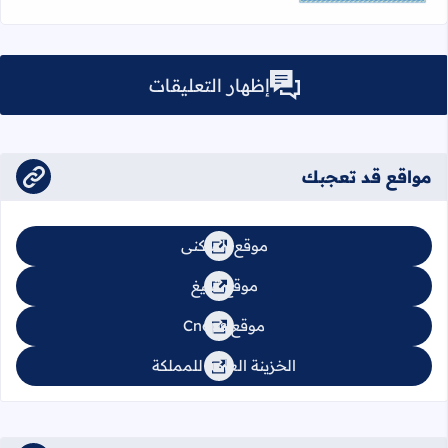
إظهار التعليقات
مواقع قد تعجبك
موقع السكنى
موقع تبليغ
موقع Cnops
الخزينة العامة للمملكة