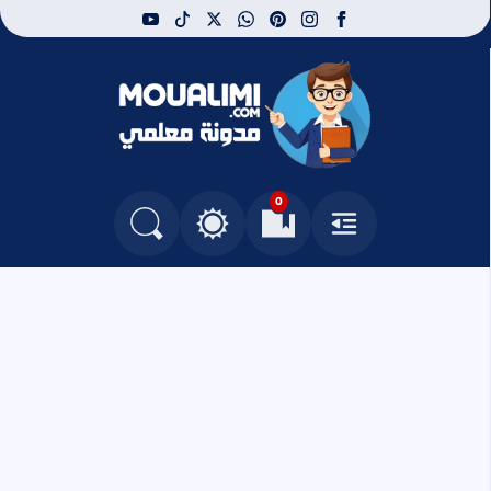
youtube
tiktok
whatsapp
x
pinterest
instagram
facebook
مدونة معلمي
0
القائمة
العلامات المرجعية
البحث في المدونة
التغيير بين الوضع النهاري والداكن