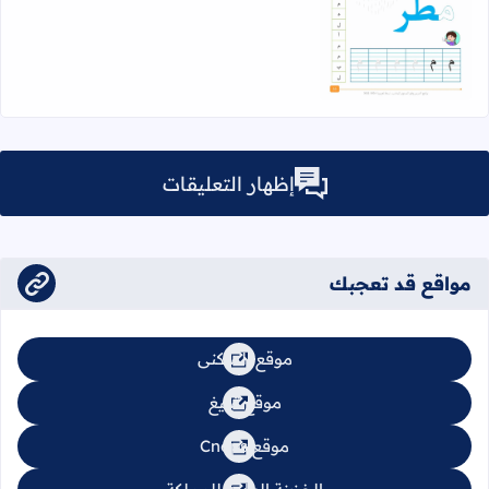
اقرأ المزيد عن ورقة عمل حرف الميم (م) Pdf
إظهار التعليقات
مواقع قد تعجبك
موقع السكنى
موقع تبليغ
موقع Cnops