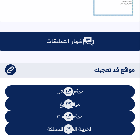
إظهار التعليقات
مواقع قد تعجبك
موقع السكنى
موقع تبليغ
موقع Cnops
الخزينة العامة للمملكة