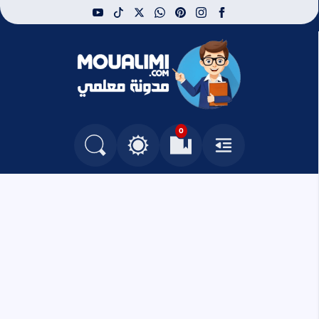
youtube
tiktok
whatsapp
x
pinterest
instagram
facebook
مدونة معلمي
0
القائمة
العلامات المرجعية
البحث في المدونة
التغيير بين الوضع النهاري والداكن