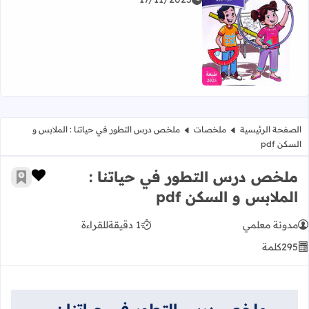
اقرأ المزيد عن كراسة الرياضيات المستوى الرابع PDF طبعة 2025
الصفحة الرئيسية
ملخصات
ملخص درس التطور في حياتنا : الملابس و
السكن pdf
ملخص درس التطور في حياتنا :
زر الإعج
أضف إ
الملابس و السكن pdf
مدونة معلمي
1 دقيقة
للقراءة
295
كلمة
ملخص درس التطور في حياتنا :