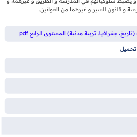
 و يضبط سلوكياتهم في المدرسة و الطريق و غيرهما، و
رسة و قانون السير و غيرهما من القوانين.
يخ، جغرافيا، تربية مدنية) المستوى الرابع pdf
تحميل