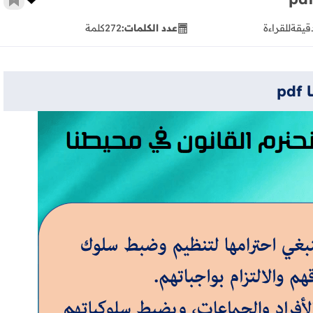
أضف 
للقراءة
عدد الكلمات:
272
كلمة
p