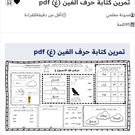
تمرين كتابة حرف الغين (غ) pdf
زر الإعج
أضف إ
مدونة معلمي
أقل من دقيقة
للقراءة
95
كلمة
تمرين كتابة حرف الغين (غ) pdf