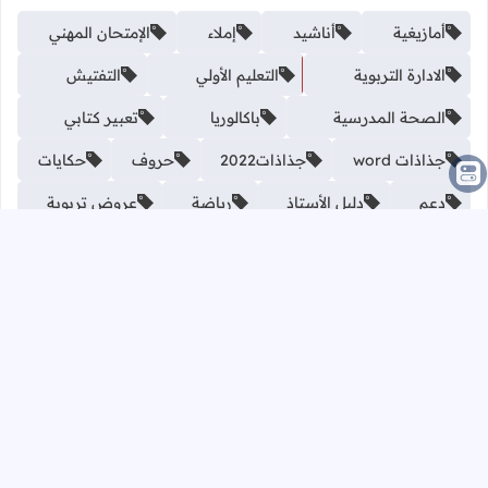
أمازيغية
أناشيد
إملاء
الإمتحان المهني
الادارة التربوية
التعليم الأولي
التفتيش
الصحة المدرسية
باكالوريا
تعبير كتابي
جذاذات word
جذاذات2022
حروف
حكايات
دعم
دليل الأستاذ
رياضة
عروض تربوية
علوم التربية
فرنسية
مدارس عليا
مدرسة الريادة
مستجدات
مسرحيات
مقالات تربوية
ملخصات
نصوص سماعية
وثائق 2022
الرئيسية
من نحن؟
اتصل بنا على الواتساب
سياسة الخصوصية
اتصل بنا
ازالة المحتوى