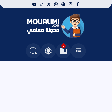
youtube
tiktok
whatsapp
x
pinterest
instagram
facebook
مدونة معلمي
0
القائمة
العلامات المرجعية
البحث في المدونة
التغيير بين الوضع النهاري والداكن