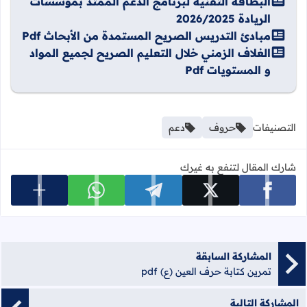
البطاقة التقنية لبرنامج الدعم الممتد بمؤسسات
الريادة 2026/2025
مبادئ التدريس الصريح المستمدة من الأبحاث Pdf
الغلاف الزمني خلال التعليم الصريح لجميع المواد
و المستويات Pdf
التصنيفات
حروف
دعم
شارك المقال لتنفع به غيرك
عرض المزي
شارك على facebook
شارك على x
شارك على telegram
شارك على whatsapp
المشاركة السابقة
تمرين كتابة حرف العين (ع) pdf
المشاركة التالية