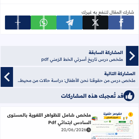
شارك المقال لتنفع به غيرك
عرض المزي
شارك على facebook
شارك على x
شارك على telegram
شارك على whatsapp
المشاركة السابقة
ملخص درس تاريخ أسرتي الخط الزمني pdf
المشاركة التالية
ملخص درس من حقوقنا نحن الأطفال: دراسة حالات من محيطي pdf
قد تُعجبك هذه المشاركات
ملخص شامل للظواهر اللغوية بالمستوى
السادس ابتدائي Pdf
20/06/2026