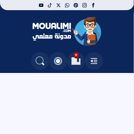
youtube
tiktok
whatsapp
x
pinterest
instagram
facebook
مدونة معلمي
0
القائمة
العلامات المرجعية
البحث في المدونة
التغيير بين الوضع النهاري والداكن