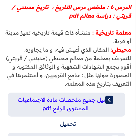
الدرس 6 : ملخص درس التاريخ ، تاريخ مدينتي /
قريتي : دراسة معالم pdf
معلمة تاريخية :
منشأة ذات قيمة تاريخية تميز مدينة
أو قرية.
محيطي:
المكان الذي أعيش فيه، و ما يجاوره.
للتعريف بمعلمة من معالم محيطي (مدينتي / قريتي)
أقوم بجمع الشهادات الشفهية و الوثائق المكتوبة و
المصورة حولها مثل : جامع القرويين، و أستثمرها في
التعريف بتاريخ هذه المعلمة.
تحميل جميع ملخصات مادة الاجتماعيات
المستوى الرابع pdf
تحميل