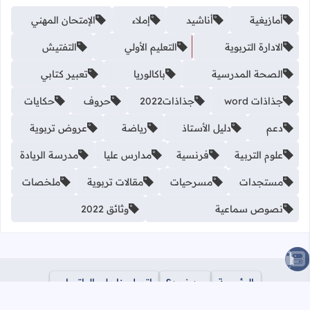
أمازيغية
أناشيد
إملاء
الإمتحان المهني
الادارة التربوية
التعليم الأولي
التفتيش
الصحة المدرسية
باكالوريا
تعبير كتابي
جذاذات word
جذاذات2022
حروف
حكايات
دعم
دليل الأستاذ
رياضة
عروض تربوية
علوم التربية
فرنسية
مدارس عليا
مدرسة الريادة
مستجدات
مسرحيات
مقالات تربوية
ملخصات
نصوص سماعية
وثائق 2022
الصعود للأعلى
الرئيسية
من نحن؟
اتصل بنا على الواتساب
سياسة الخصوصية
اتصل بنا
ازالة المحتوى