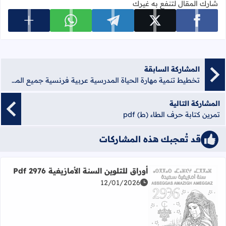
شارك المقال لتنفع به غيرك
عرض المزي
شارك على facebook
شارك على x
شارك على telegram
شارك على whatsapp
المشاركة السابقة
تخطيط تنمية مهارة الحياة المدرسية عربية فرنسية جميع المستويات
المشاركة التالية
تمرين كتابة حرف الطاء (ط) pdf
قد تُعجبك هذه المشاركات
أوراق للتلوين السنة الأمازيغية 2976 Pdf
12/01/2026
اقرأ المزيد عن أوراق للتلوين السنة الأمازيغية 2976 Pdf