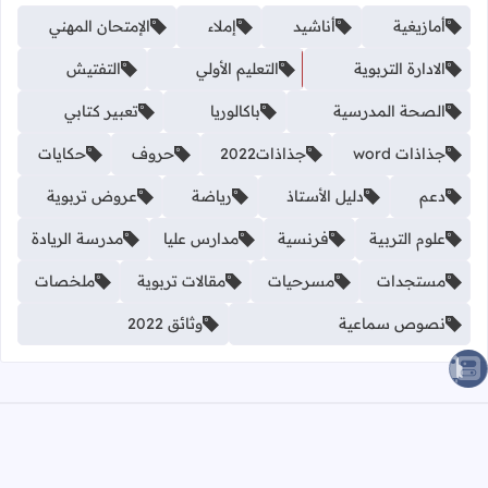
أمازيغية
أناشيد
إملاء
الإمتحان المهني
الادارة التربوية
التعليم الأولي
التفتيش
الصحة المدرسية
باكالوريا
تعبير كتابي
جذاذات word
جذاذات2022
حروف
حكايات
دعم
دليل الأستاذ
رياضة
عروض تربوية
علوم التربية
فرنسية
مدارس عليا
مدرسة الريادة
مستجدات
مسرحيات
مقالات تربوية
ملخصات
نصوص سماعية
وثائق 2022
الصعود للأعلى
الرئيسية
من نحن؟
اتصل بنا على الواتساب
سياسة الخصوصية
اتصل بنا
ازالة المحتوى