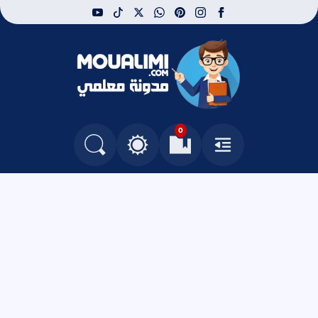
youtube
tiktok
whatsapp
x
pinterest
instagram
facebook
مدونة معلمي
0
القائمة
العلامات المرجعية
البحث في المدونة
التغيير بين الوضع النهاري والداكن