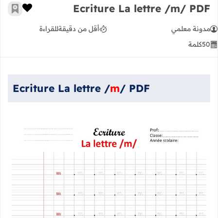
Ecriture La lettre /m/ PDF
زر الإعج
أضف إ
مدونة معلمي
أقل من دقيقة
للقراءة
50
كلمة
Ecriture La lettre /
m
/ PDF