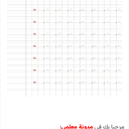
مرحبا بك في
مدونة معلمي
؛