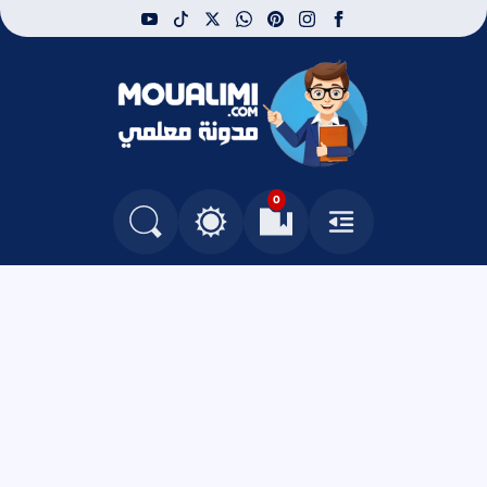
youtube
tiktok
whatsapp
x
pinterest
instagram
facebook
مدونة معلمي
0
القائمة
العلامات المرجعية
البحث في المدونة
التغيير بين الوضع النهاري والداكن