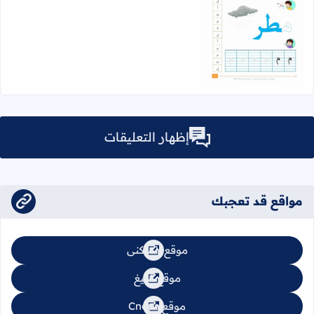
اقرأ المزيد عن ورقة عمل حرف الميم (م) Pdf
إظهار التعليقات
مواقع قد تعجبك
موقع السكنى
موقع تبليغ
موقع Cnops