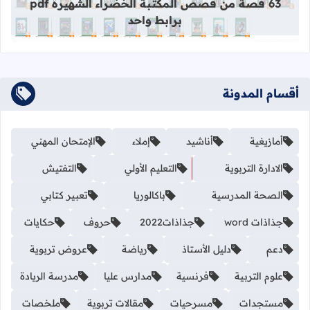
63 قصة من قصص المكتبة الخضراء الشهيرة pdf
برابط واحد
أقسام المدونة
أمازيغية
أناشيد
إملاء
الإمتحان المهني
الادارة التربوية
التعليم الأولي
التفتيش
الصحة المدرسية
باكالوريا
تعبير كتابي
جذاذات word
جذاذات2022
حروف
حكايات
دعم
دليل الأستاذ
رياضة
عروض تربوية
علوم التربية
فرنسية
مدارس عليا
مدرسة الريادة
مستجدات
مسرحيات
مقالات تربوية
ملخصات