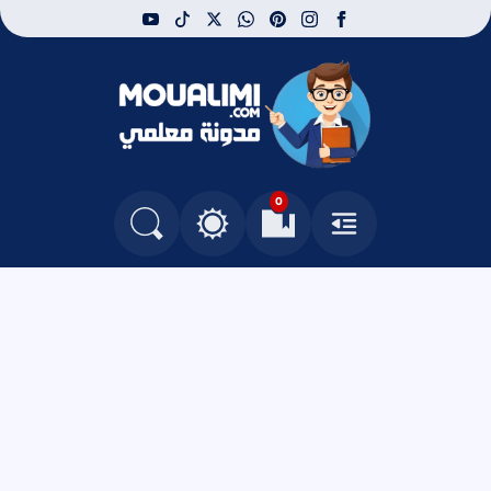
youtube
tiktok
whatsapp
x
pinterest
instagram
facebook
مدونة معلمي
0
القائمة
العلامات المرجعية
البحث في المدونة
التغيير بين الوضع النهاري والداكن