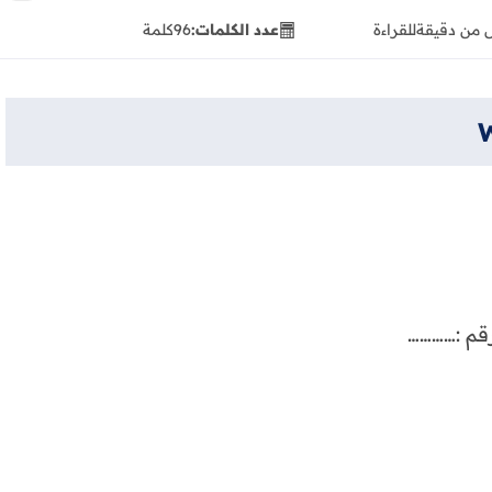
 من دقيقة
للقراءة
عدد الكلمات:
96
كلمة
رقم :…………