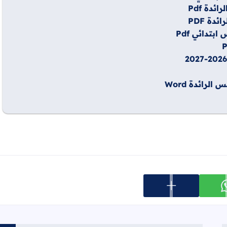
دة Pdf
دة PDF
تدائي Pdf
رائدة Word
عرض المزيد من خيارات المشاركة
ارك على whatsapp