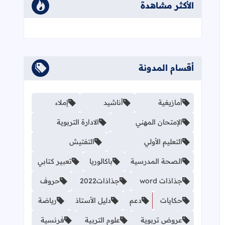
الأكثر مشاهدة
أقسام المدونة
أمازيغية
أناشيد
إملاء
الإمتحان المهني
الادارة التربوية
التعليم الأولي
التفتيش
الصحة المدرسية
باكالوريا
تعبير كتابي
جذاذات word
جذاذات2022
حروف
حكايات
دعم
دليل الأستاذ
رياضة
عروض تربوية
علوم التربية
فرنسية