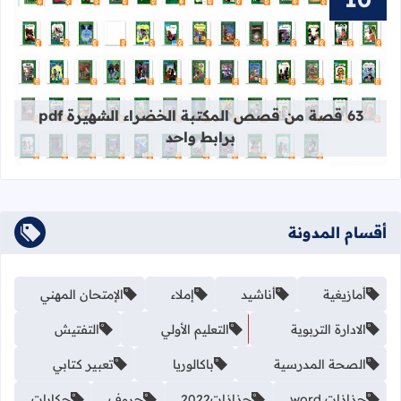
قراءة المزيد عن 63 قصة من قصص المكتبة الخضراء الشهيرة pdf برابط واحد
63 قصة من قصص المكتبة الخضراء الشهيرة pdf
برابط واحد
أقسام المدونة
أمازيغية
أناشيد
إملاء
الإمتحان المهني
الادارة التربوية
التعليم الأولي
التفتيش
الصحة المدرسية
باكالوريا
تعبير كتابي
جذاذات word
جذاذات2022
حروف
حكايات