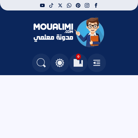
youtube
tiktok
whatsapp
x
pinterest
instagram
facebook
مدونة معلمي
0
القائمة
العلامات المرجعية
البحث في المدونة
التغيير بين الوضع النهاري والداكن