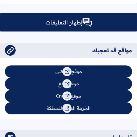
إظهار التعليقات
مواقع قد تعجبك
موقع السكنى
موقع تبليغ
موقع Cnops
الخزينة العامة للمملكة