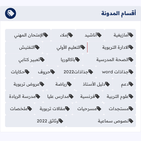
أقسام المدونة
أمازيغية
أناشيد
إملاء
الإمتحان المهني
الادارة التربوية
التعليم الأولي
التفتيش
الصحة المدرسية
باكالوريا
تعبير كتابي
جذاذات word
جذاذات2022
حروف
حكايات
دعم
دليل الأستاذ
رياضة
عروض تربوية
علوم التربية
فرنسية
مدارس عليا
مدرسة الريادة
مستجدات
مسرحيات
مقالات تربوية
ملخصات
نصوص سماعية
وثائق 2022