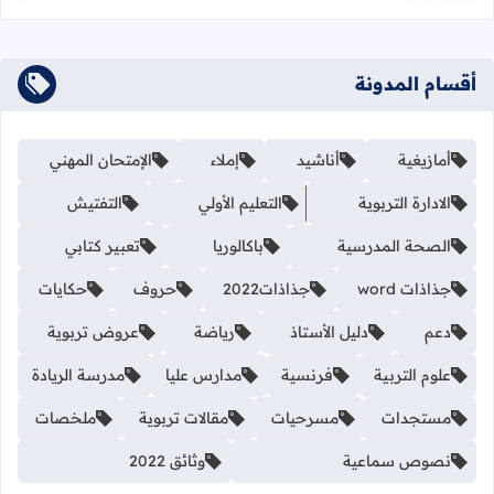
أقسام المدونة
أمازيغية
أناشيد
إملاء
الإمتحان المهني
الادارة التربوية
التعليم الأولي
التفتيش
الصحة المدرسية
باكالوريا
تعبير كتابي
جذاذات word
جذاذات2022
حروف
حكايات
دعم
دليل الأستاذ
رياضة
عروض تربوية
علوم التربية
فرنسية
مدارس عليا
مدرسة الريادة
مستجدات
مسرحيات
مقالات تربوية
ملخصات
نصوص سماعية
وثائق 2022