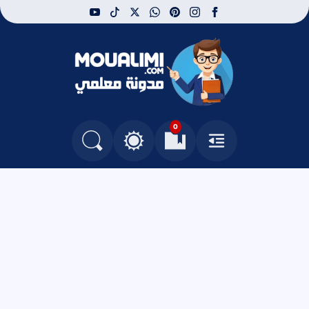
youtube
tiktok
whatsapp
x
pinterest
instagram
facebook
مدونة معلمي
0
القائمة
العلامات المرجعية
البحث في المدونة
التغيير بين الوضع النهاري والداكن