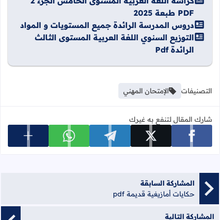
كراسة اللغة العربية المستوى الخامس الجزء 2
PDF طبعة 2025
دروس المدرسة الرائدة جميع المستويات و المواد
التوزيع السنوي اللغة العربية المستوى الثالث
الرائدة Pdf
التصنيفات
الإمتحان المهني
شارك المقال لتنفع به غيرك
عرض المزي
شارك على facebook
شارك على x
شارك على telegram
شارك على whatsapp
المشاركة السابقة
حكايات أمازيغية قديمة pdf
المشاركة التالية