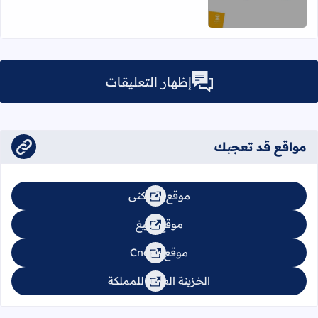
إظهار التعليقات
مواقع قد تعجبك
موقع السكنى
موقع تبليغ
موقع Cnops
الخزينة العامة للمملكة