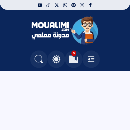
youtube
tiktok
whatsapp
x
pinterest
instagram
facebook
مدونة معلمي
0
القائمة
العلامات المرجعية
البحث في المدونة
التغيير بين الوضع النهاري والداكن