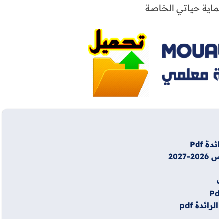
اية حياتي الخاصة
 Pdf
202
ئدة pdf