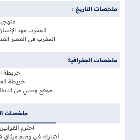
ملخصات التاريخ :
منهجية
المغرب مهد الإنسان
المغرب في العصر القديم
ملخصات الجغرافيا:
خريطة ا
خريطة العال
موقع وطني من النطاقا
ملخصات الت
احترم القوانين
أشارك في وضع ميثاق قس