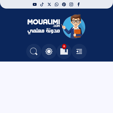
youtube
tiktok
whatsapp
x
pinterest
instagram
facebook
مدونة معلمي
0
القائمة
العلامات المرجعية
البحث في المدونة
التغيير بين الوضع النهاري والداكن