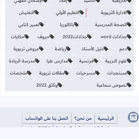
أمازيغية
أناشيد
إملاء
الإمتحان المهني
الادارة التربوية
التعليم الأولي
التفتيش
الصحة المدرسية
باكالوريا
تعبير كتابي
جذاذات word
جذاذات2022
حروف
حكايات
دعم
دليل الأستاذ
رياضة
عروض تربوية
علوم التربية
فرنسية
مدارس عليا
مدرسة الريادة
مستجدات
مسرحيات
مقالات تربوية
ملخصات
نصوص سماعية
وثائق 2022
الرئيسية
من نحن؟
اتصل بنا على الواتساب
سياسة الخصوصية
اتصل بنا
ازالة المحتوى
جميع الحقوق محفوظة ©
2026
مدونة معلمي