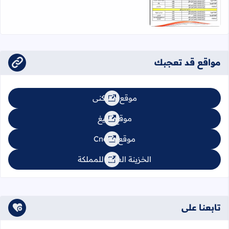
مواقع قد تعجبك
موقع السكنى
موقع تبليغ
موقع Cnops
الخزينة العامة للمملكة
تابعنا على