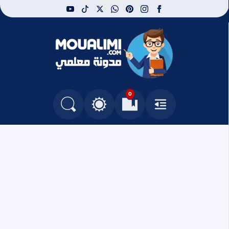
youtube
tiktok
whatsapp
x
pinterest
instagram
facebook
مدونة معلمي
0
القائمة
العلامات المرجعية
البحث في المدونة
التغيير بين الوضع النهاري والداكن