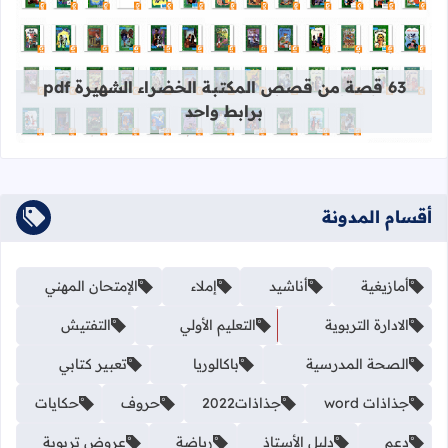
قراءة المزيد عن 63 قصة من قصص المكتبة الخضراء الشهيرة pdf برابط واحد
63 قصة من قصص المكتبة الخضراء الشهيرة pdf
برابط واحد
أقسام المدونة
أمازيغية
أناشيد
إملاء
الإمتحان المهني
الادارة التربوية
التعليم الأولي
التفتيش
الصحة المدرسية
باكالوريا
تعبير كتابي
جذاذات word
جذاذات2022
حروف
حكايات
دعم
دليل الأستاذ
رياضة
عروض تربوية