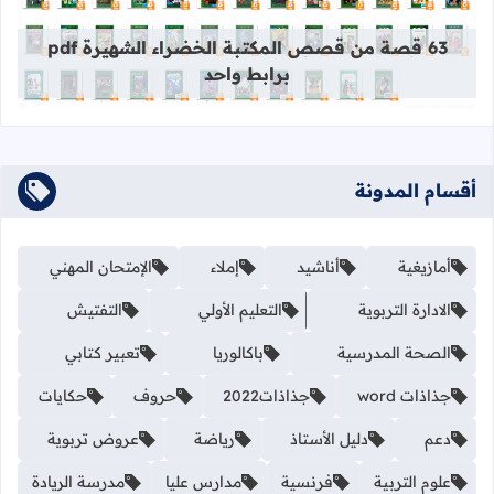
قراءة المزيد عن 63 قصة من قصص المكتبة الخضراء الشهيرة pdf برابط واحد
63 قصة من قصص المكتبة الخضراء الشهيرة pdf
برابط واحد
أقسام المدونة
أمازيغية
أناشيد
إملاء
الإمتحان المهني
الادارة التربوية
التعليم الأولي
التفتيش
الصحة المدرسية
باكالوريا
تعبير كتابي
جذاذات word
جذاذات2022
حروف
حكايات
دعم
دليل الأستاذ
رياضة
عروض تربوية
علوم التربية
فرنسية
مدارس عليا
مدرسة الريادة