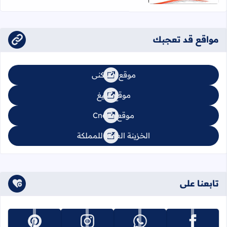
مواقع قد تعجبك
موقع السكنى
موقع تبليغ
موقع Cnops
الخزينة العامة للمملكة
تابعنا على
تابعنا على facebook
تابعنا على whatsapp
تابعنا على instagram
تابعنا على pinterest