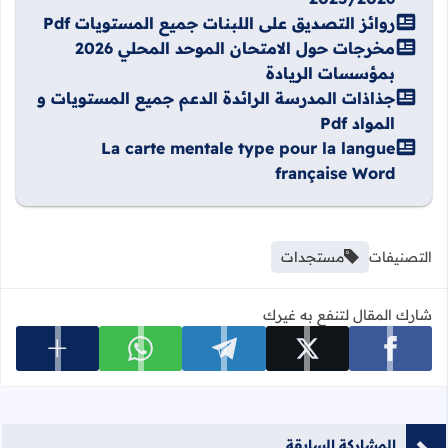
روائز التصديق على اللبنات جميع المستويات Pdf
مخرجات حول الامتحان الموحد المحلي 2026
بمؤسسات الريادة
جذاذات المدرسة الرائدة الدعم جميع المستويات و
المواد Pdf
La carte mentale type pour la langue
française Word
التصنيفات
مستجدات
شارك المقال لتنفع به غيرك
عرض المزي
شارك على facebook
شارك على x
شارك على telegram
شارك على whatsapp
المشاركة السابقة