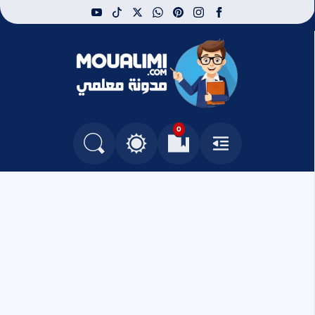
youtube
tiktok
whatsapp
x
pinterest
instagram
facebook
مدونة معلمي
0
القائمة
العلامات المرجعية
البحث في المدونة
التغيير بين الوضع النهاري والداكن