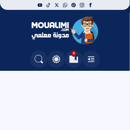
youtube
tiktok
whatsapp
x
pinterest
instagram
facebook
مدونة معلمي
0
القائمة
العلامات المرجعية
البحث في المدونة
التغيير بين الوضع النهاري والداكن