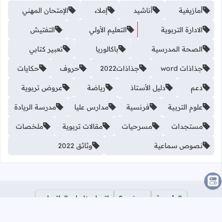
أمازيغية
أناشيد
إملاء
الإمتحان المهني
الادارة التربوية
التعليم الأولي
التفتيش
الصحة المدرسية
باكالوريا
تعبير كتابي
جذاذات word
جذاذات2022
حروف
حكايات
دعم
دليل الأستاذ
رياضة
عروض تربوية
علوم التربية
فرنسية
مدارس عليا
مدرسة الريادة
مستجدات
مسرحيات
مقالات تربوية
ملخصات
نصوص سماعية
وثائق 2022
الرئيسية
من نحن؟
اتصل بنا على الواتساب
سياسة الخصوصية
اتصل بنا
ازالة المحتوى