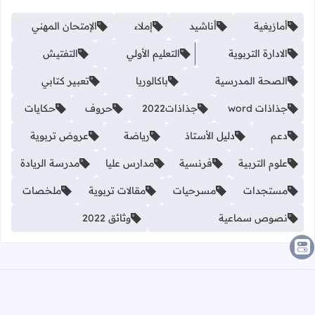
أمازيغية
أناشيد
إملاء
الإمتحان المهني
الادارة التربوية
التعليم الأولي
التفتيش
الصحة المدرسية
باكالوريا
تعبير كتابي
جذاذات word
جذاذات2022
حروف
حكايات
دعم
دليل الأستاذ
رياضة
عروض تربوية
علوم التربية
فرنسية
مدارس عليا
مدرسة الريادة
مستجدات
مسرحيات
مقالات تربوية
ملخصات
نصوص سماعية
وثائق 2022
الرئيسية
من نحن؟
اتصل بنا على الواتساب