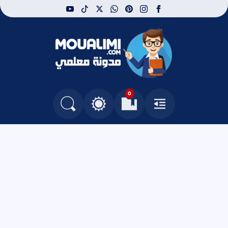
youtube
tiktok
whatsapp
x
pinterest
instagram
facebook
مدونة معلمي
0
القائمة
العلامات المرجعية
البحث في المدونة
التغيير بين الوضع النهاري والداكن