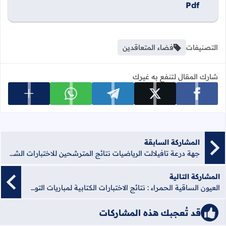
Pdf
التصنيفات
فضاء المتعاقدين
شارك المقال لتنفع به غيرك
عرض المزي
شارك على facebook
شارك على x
شارك على telegram
شارك على whatsapp
المشاركة السابقة
جهة درعة تافيلالت الرياضيات نتائج المترشحين للاختبارات الشفوية للتعاقد
المشاركة التالية
العيون الساقية الحمراء : نتائج الاختبارات الكتابية لمباريات التوظيف بموجب عقود التعليم الثانوي جميع التخصصات
قد تُعجبك هذه المشاركات