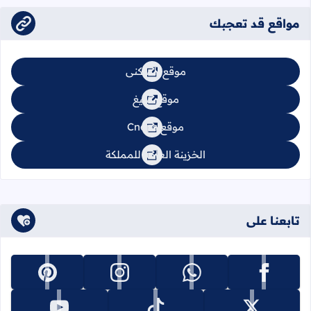
مواقع قد تعجبك
موقع السكنى
موقع تبليغ
موقع Cnops
الخزينة العامة للمملكة
تابعنا على
تابعنا على facebook
تابعنا على whatsapp
تابعنا على instagram
تابعنا على pinterest