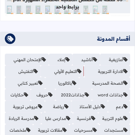
برابط واحد
أقسام المدونة
أمازيغية
أناشيد
إملاء
الإمتحان المهني
الادارة التربوية
التعليم الأولي
التفتيش
الصحة المدرسية
باكالوريا
تعبير كتابي
جذاذات word
جذاذات2022
حروف
حكايات
دعم
دليل الأستاذ
رياضة
عروض تربوية
علوم التربية
فرنسية
مدارس عليا
مدرسة الريادة
مستجدات
مسرحيات
مقالات تربوية
ملخصات