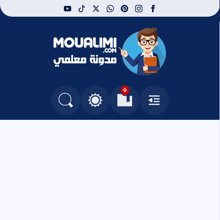
youtube
tiktok
whatsapp
x
pinterest
instagram
facebook
مدونة معلمي
0
القائمة
العلامات المرجعية
البحث في المدونة
التغيير بين الوضع النهاري والداكن