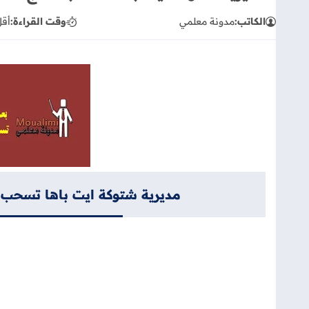
الكاتب:
مدونة معلمي
وقت القراءة:
أقل
مديرية شتوكة ايت باها تسحب نت