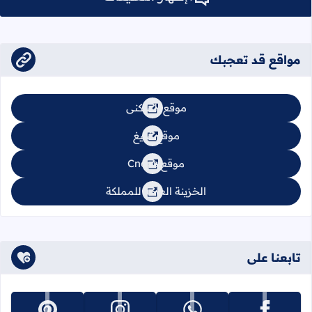
مواقع قد تعجبك
موقع السكنى
موقع تبليغ
موقع Cnops
الخزينة العامة للمملكة
تابعنا على