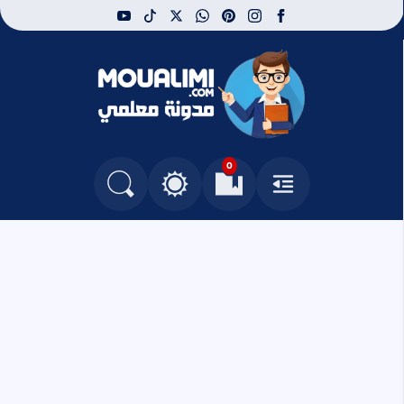
youtube
tiktok
whatsapp
x
pinterest
instagram
facebook
مدونة معلمي
0
القائمة
العلامات المرجعية
البحث في المدونة
التغيير بين الوضع النهاري والداكن