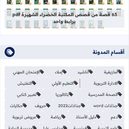
قراءة المزيد عن 63 قصة من قصص المكتبة الخضراء الشهيرة pdf برابط واحد
63 قصة من قصص المكتبة الخضراء الشهيرة pdf
برابط واحد
أقسام المدونة
أمازيغية
أناشيد
إملاء
الإمتحان المهني
الادارة التربوية
التعليم الأولي
التفتيش
الصحة المدرسية
باكالوريا
تعبير كتابي
جذاذات word
جذاذات2022
حروف
حكايات
دعم
دليل الأستاذ
رياضة
عروض تربوية
علوم التربية
فرنسية
مدارس عليا
مدرسة الريادة