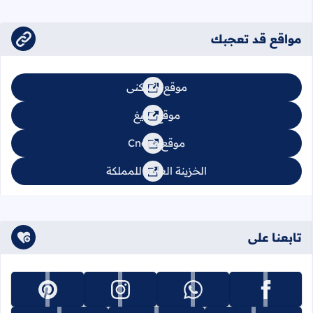
مواقع قد تعجبك
موقع السكنى
موقع تبليغ
موقع Cnops
الخزينة العامة للمملكة
تابعنا على
تابعنا على facebook
تابعنا على whatsapp
تابعنا على instagram
تابعنا على pinterest