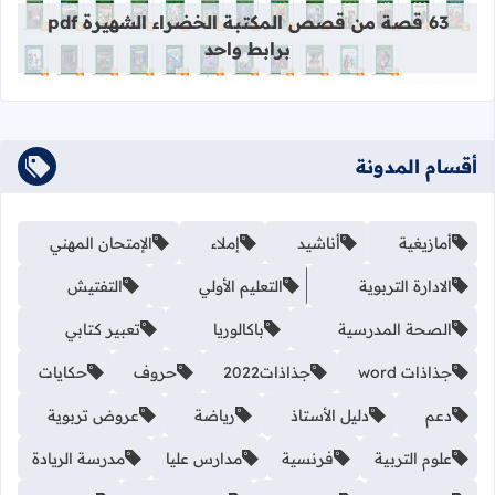
63 قصة من قصص المكتبة الخضراء الشهيرة pdf
برابط واحد
أقسام المدونة
أمازيغية
أناشيد
إملاء
الإمتحان المهني
الادارة التربوية
التعليم الأولي
التفتيش
الصحة المدرسية
باكالوريا
تعبير كتابي
جذاذات word
جذاذات2022
حروف
حكايات
دعم
دليل الأستاذ
رياضة
عروض تربوية
علوم التربية
فرنسية
مدارس عليا
مدرسة الريادة