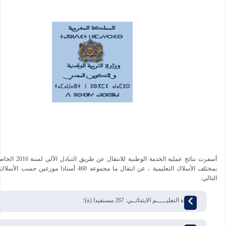
أسفرت نتائج عملية الخدمة الوطن
بمختلف الأسلاك التعليمية ، عن انتقال ما مجموعه 460 أستاذا موز
التالي:
أساتذة التعليـــــم الابتدائــي: 267 مستفيدا (ة)؛