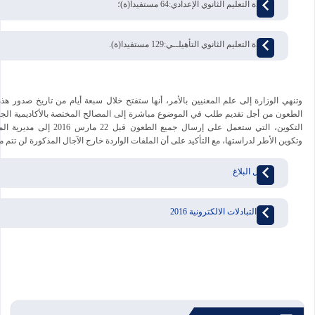
أساتذة التعليم الثانوي الإعدادي:64 مستفيدا(ة)؛
أساتذة التعليم الثانوي التأهيلــي:129 مستفيدا(ة).
وتنهي الوزارة إلى علم المعنيين بالأمر، أنها ستفتح خلال سبعة أيام من تاريخ صدور هذه 
الطعون من أجل تقديم طلب في الموضوع مباشرة إلى المصالح المختصة بالأكاديمية الجهو
التكوين، التي ستعمل على إرسال جميع الطعون قبل 
وتكوين الأطر لدراستها، مع التأكيد على أن الملفات الواردة خارج الآجال المذكورة لن تتم م
تحميل البلاغ
نتائج التبادلات الالكترونية 2016