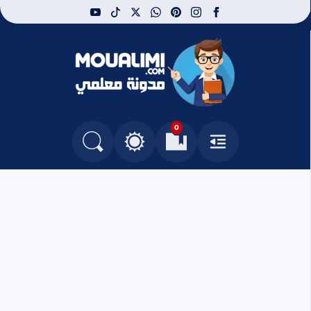
youtube
tiktok
whatsapp
x
pinterest
instagram
facebook
مدونة معلمي
0
القائمة
العلامات المرجعية
البحث في المدونة
التغيير بين الوضع النهاري والداكن