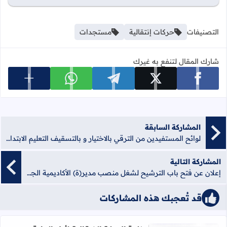
التصنيفات
حركات إنتقالية
مستجدات
شارك المقال لتنفع به غيرك
عرض المزي
شارك على facebook
شارك على x
شارك على telegram
شارك على whatsapp
المشاركة السابقة
لوائح المستفيدين من الترقي بالاختيار و بالتسقيف التعليم الابتدائي-التعليم الثانوي التأهيلي
المشاركة التالية
إعلان عن فتح باب الترشيح لشغل منصب مدير(ة) الأكاديمية الجهوية للتربية والتكوين لجهة سوس - ماسة
قد تُعجبك هذه المشاركات