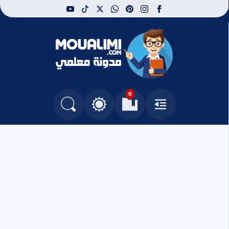
youtube
tiktok
whatsapp
x
pinterest
instagram
facebook
مدونة معلمي
0
القائمة
العلامات المرجعية
البحث في المدونة
التغيير بين الوضع النهاري والداكن