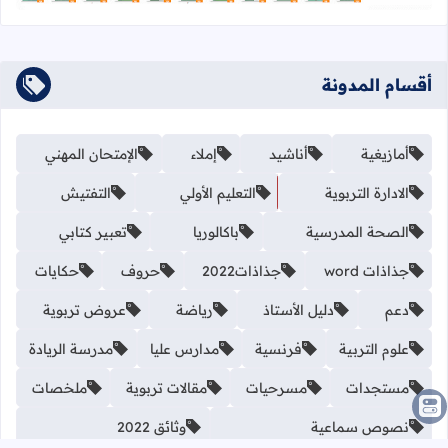
أقسام المدونة
أمازيغية
أناشيد
إملاء
الإمتحان المهني
الادارة التربوية
التعليم الأولي
التفتيش
الصحة المدرسية
باكالوريا
تعبير كتابي
جذاذات word
جذاذات2022
حروف
حكايات
دعم
دليل الأستاذ
رياضة
عروض تربوية
علوم التربية
فرنسية
مدارس عليا
مدرسة الريادة
مستجدات
مسرحيات
مقالات تربوية
ملخصات
نصوص سماعية
وثائق 2022