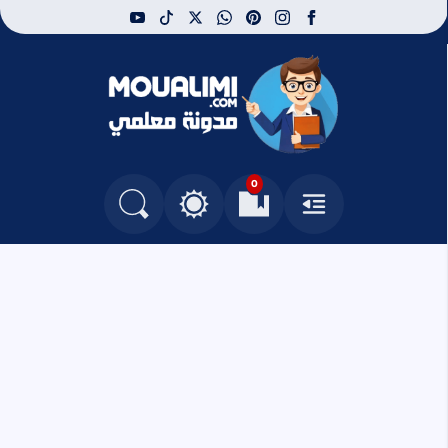
youtube
tiktok
whatsapp
x
pinterest
instagram
facebook
مدونة معلمي
0
القائمة
العلامات المرجعية
البحث في المدونة
التغيير بين الوضع النهاري والداكن