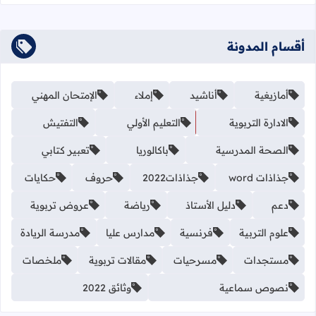
أقسام المدونة
أمازيغية
أناشيد
إملاء
الإمتحان المهني
الادارة التربوية
التعليم الأولي
التفتيش
الصحة المدرسية
باكالوريا
تعبير كتابي
جذاذات word
جذاذات2022
حروف
حكايات
دعم
دليل الأستاذ
رياضة
عروض تربوية
علوم التربية
فرنسية
مدارس عليا
مدرسة الريادة
مستجدات
مسرحيات
مقالات تربوية
ملخصات
نصوص سماعية
وثائق 2022