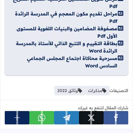
Pdf
مراحل تقديم مكون المعجم في المدرسة الرائدة
Pdf
مصفوفة المضامين والبنيات اللغوية للمستوى
الأول Pdf
بطاقة التقييم و التتبع الذاتي للأستاذ بالمدرسة
الرائدة Word
مسرحية محاكاة اجتماع المجلس الجماعي
السادس Word
التصنيفات
مذكرات
وثائق 2022
شارك المقال لتنفع به غيرك
عرض المزي
شارك على facebook
شارك على x
شارك على telegram
شارك على whatsapp