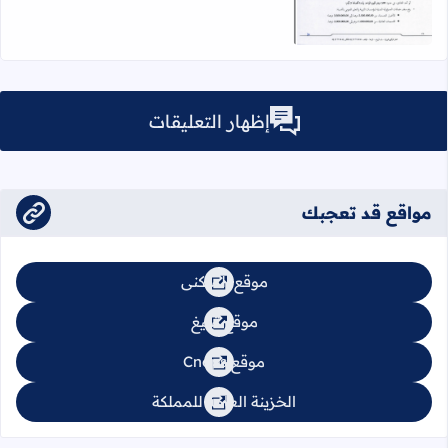
إظهار التعليقات
مواقع قد تعجبك
موقع السكنى
موقع تبليغ
موقع Cnops
الخزينة العامة للمملكة