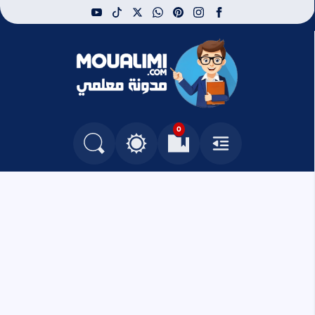
youtube
tiktok
whatsapp
x
pinterest
instagram
facebook
مدونة معلمي
0
القائمة
العلامات المرجعية
البحث في المدونة
التغيير بين الوضع النهاري والداكن