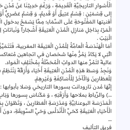
الْأَسْوارِ التاريخِيَّةِ الْقَدِيمَةِ ، وَرَغْمَ حَدِيثِنَا عَنْ مُدُنٍ حَ
إِلى قِسْمَيْنِ : قِسْمٌ عَتِيقٌ أَوْ قَديمٌ، وَ قِسْمٌ عَصْرِيٌّ أ
أفنيتها المَفْتُوحَةِ عَلَى السَّمَاءِ؛ مِمَّا يَسْمَحُ بدخولِ الْه
الْمَرْءُ بِدَاخِلِ مَنازِلِ الْمُدْنِ الْعَتِيقَةِ أَشْجَاراً وَنَباتاتٍ
الْبَيْتِ .
أمَا الْهَنْدَسَةُ الْعامَّةُ لِلْمُدُنِ الْعَتِيقَة المغربية، فَتَتَمَي
الَّتِي لا يَكَادُ يَمُرُّ مِنْها شخصان في اتجاهين مُتعاكسين إِ
عاليةً لتَمُرَّ منها الدوابُ الْمُحَمَّلَةُ بِمُخْتَلِفِ الْمَواد.
وَنَجِدُ وَسَطَ هَذِهِ الْمُدُنِ الْعَتِيقَةِ أَحْيَاء وَأَزِقَّةً يَنْتَظ
لِلْعَطَارِينَ وَالْآخَرُ لِلْأَسَاكِفَةِ وَغَيْرِهِمْ.
إِنَّهَا مُدن تارودانت بسورها التاريخي وَسَلا بأبوابها : ب
...) والرِّباطِ بملاحها وَأَزِقَتِهِ ، وَ مَكْناسَ بِسورها وَبَابِ 
الْمَدْرَسَة البوعنانِيَّةِ وَمَدْرَسَةِ الْعَطَارِينَ ، وَتَطْوَانَ ب
الْأَحْيَاءِ الْعَتِيقَةِ كَحَيَّ الْأَنْدَلُسِ وَحَيَّ السَّوِيقَةِ، دونَ أَن
...
فريق التأليف