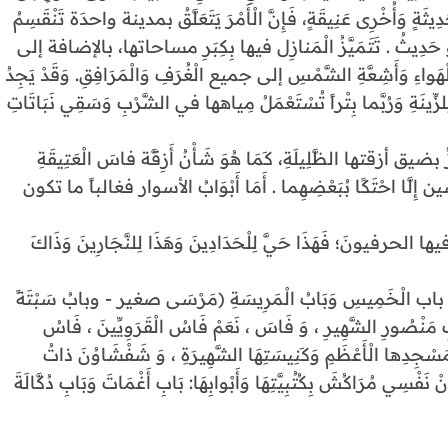
دِيثَةٍ وَأُخْرِى عَنِيقَةٍ، فَإِنَّ الْأَمْرَ يَتَعَلَّقُ بمدينة واحدَة تَنْقَسِمُ
َوْ حَدِيثُ . تَتَمَيَّزُ الْمَنازِل فيها بِكِبَرِ مساحاتها، بالإضافة إلى
َواءِ وَأَشِعَّةِ الشَّمْسِ إلى جميع الْغُرَفِ وَالْمَرَافِقِ. وَقَدْ يَجِدُ
 لِلزِّينَةِ وَرُبَّما بِتْراً تُسْتَعْمَلُ مِياهها في الشَّرْبِ وَسَقِي نَبَاتَاتِ
َّزُ بضيق أزقتها الظَّلِيلَةِ، كَمَا هُوَ شَأْنُ أَزِقَّة فاسَ الْعَتِيقَةِ
لَّا احْتَكًا بُبَعْضِهِما . أَمَا أَبْوَابُ الأسوار فغالباً ما تكون
ِمُ فيها الحرفيونَ؛ فَهَذَا حَيَّ لِلْحَدَادِينَ وَهَذَا لِلنَّجَارِينَ وَذَاكَ
اب الْخَمِيسِ وَبَابُ الْمَرِيسَةِ (مَرْسَى صغير - وبابُ سَبْتَةً
مَنْصُورِ الشَّهِيرِ ، وَ فَاسَ ، نَعَمْ فَاسُ الْقَرَوِيِّينَ ، فَاسُ
ِمَسْجِدِها الْأَعْظَمِ وَكَنِيسَتِهَا الشَّهِيرَةِ ، وَ شَفْشَاوُنَ ذاتُ
ْ نَفْسِي مُرَاكُشَ بِكُتُبِيَّتِهَا وَأَبْوابِهَا: بَابِ أَغْمَاتَ وَبَابِ دُكَّالَةَ