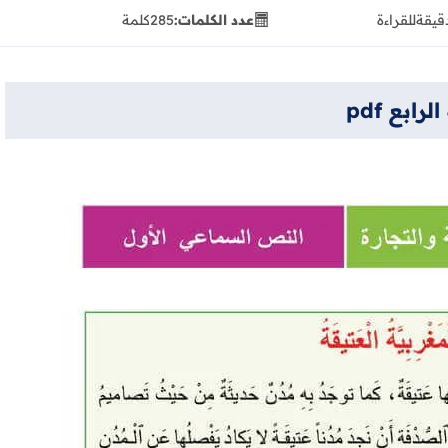
للقراءة
عدد الكلمات:
285
كلمة
بع pdf