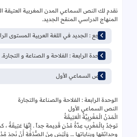
نقدم لك النص السماعي المدن المغربية العتيقة ال
المنهاج الدراسي المنقح الجديد.
مرجع : الجديد في اللغة العربية المستوى الرا
الوحدة الرابعة : الفلاحة و الصناعة و التجارة.
النص السماعي الأول
الوحدة الرابعة : الفلاحة والصناعة والتجارة
النص السماعي الأول
الْمَدَنُ الْمَغْرِبِيَّةُ الْعَتِيقَةُ
توجَدُ بِالْمَغْرِبِ عِدَّةُ مُدُنٍ قَدِيمة جداً . إِنَّهَا عَتِيقَة
وحدائقها وبناياتها ... وَلَيْسَ مِنَ الصُّدْفَةِ أَنْ نَجِدَ مُدُنا 