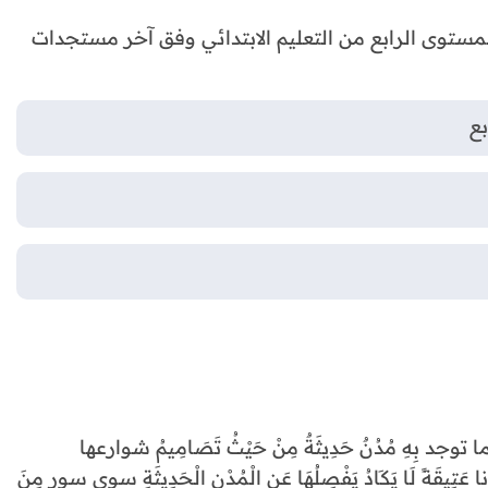
مستوى الرابع من التعليم الابتدائي وفق آخر مستجدات
بع
ٌ ، كما توجد بِهِ مُدُنٌ حَدِيثَةٌ مِنْ حَيْثُ تَصَامِيمُ شوارعها
عَتِيقَةً لَا يَكَادُ يَفْصِلُهَا عَنِ الْمُدْنِ الْحَدِيثَةِ سوى سورٍ مِنَ