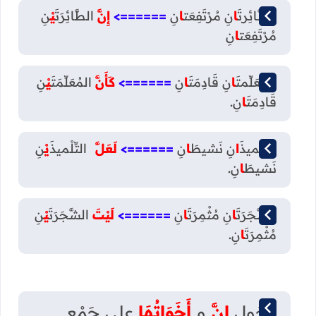
الطَّائِرتَ
ا
نِ مُرْتَفِعَت
ا
نِ
======>
إِنَّ
الطَّائِرَتَ
يْ
نِ
مُرْتَفِعَت
ا
نِ
المُعَلِّمتَ
ا
نِ قَادِمَتَ
ا
نِ
======>
كَأَنَّ
المُعَلِّمَتَ
يْ
نِ
قَادِمَتَ
ا
نِ.
التِّلْميذَ
ا
نِ نَشيطَ
ا
نِ
======>
لَعَلَّ
التِّلْميذَ
يْ
نِ
نَشيطَ
ا
نِ.
الشَّجَرَتَ
ا
نِ مُثْمِرَتَ
ا
نِ
======>
لَيْتَ
الشَّجَرَتَ
يْ
نِ
مُثْمِرَتَ
ا
نِ.
دخول
إِنَّ
و
أَخَوَاتُهَا
على جَمْعِ