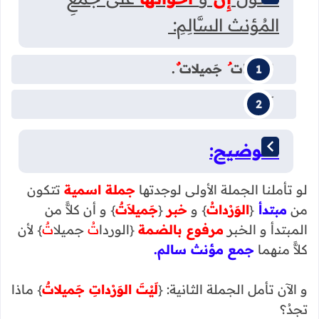
المُؤنث السَّالِمِ:
الوَرْدات
ُ
جَميلات
ٌ
.
لَيْتَ .
التوضيح:
لو تأملنا الجملة الأولى لوجدتها
جملة اسمية
تتكون
من
مبتدأ
{
الوَرْداتُ
} و
خبر
{
جَميلاَتٌ
} و أن كلاًّ من
المبتدأ و الخبر
مرفوع بالضمة
{الوردا
تُ
جميلا
تٌ
} لأن
كلاًّ منهما
جمع مؤنث سالم.
و الآن تأمل الجملة الثانية: {
لَيْتَ الوَرْداتِ جَميلاتٌ
} ماذا
تجدُ؟