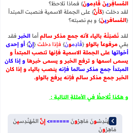
المُسافِر
ي
نَ قَادِم
و
نَ
} فماذا تلاحظ؟
لقد دخلت {
كَأَنَّ
} على الجملة الاسمية فنصبت المبتدأ
{
المُسافر
ي
نَ
} و بم نصبته؟
لقد
نَصَبَتْهُ بالياء لأنه جمع مذكر سالم
أما
الخبر
فقد
بقي
مرفوعاً بالواو
{
قَادِم
و
نَ
}
فإذا دخلت
{
إِنَّ
}
أو إحدى
أخواتها
على الجملة الاسمية فإنها تنصب المبتدأ و
يسمى اسمها و ترفع الخبر و يسمى خبرها
و إذا كان
المبتدأ جمع مذكر سالما فإنه
ينصب بالياء و إذا كان
الخبر جمع مذكر سالم فإنه يرفع بالواو.
و هكذا تُلاحظُ في الأمثلةِ التالية :
المُهَنْدِسُ
و
نَ مَاهِرُ
و
نَ
======>
إِنَّ
المُهَنْدِس
ي
نَ
مَاهِرُ
و
نَ