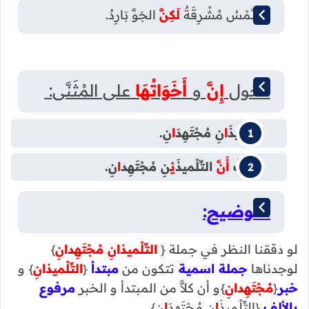
الشَّمْسُ مُشْرِقَةٌ
لَكِنَّ
الجَوَّ بَارِدٌ.
دخول
إِنَّ
و
أَخَوَاتُهَا
على المُثَنَّى:
التِّلْميذَ
ا
نِ مُجْتَهِدَ
ا
نِ.
عَلِمْتُ
أَنَّ
التِّلْميذَ
يْ
نِ مُجْتَهِد
ا
نِ.
التوضيح:
لو دققنا النظر في جملة {
التِّلْميذانِ مُجْتَهِدانِ
}
لوجدناها
جملة اسمية
تتكون من
مبتدأ
{
التِّلْميذانِ
} و
خبر
{
مُجْتَهِدانِ
}و أن كلاًّ من المبتدأ و الخبر
مرفوع
بالألف
{التِّلْميذَ
ا
نِ مُجْتَهِدَ
ا
نِ}.