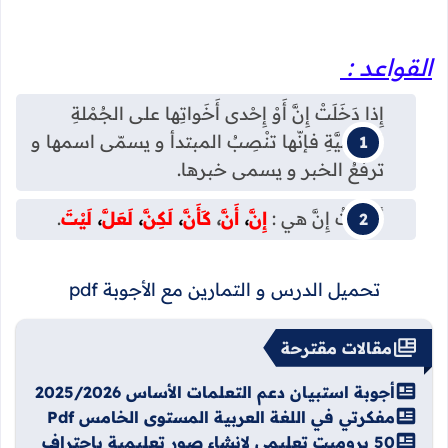
القواعد :
إِذا دَخَلَتْ إِنَّ أَوْ إِحْدى أَخَواتِها على الجُمْلةِ
الاسميَّةِ فإنّها تنْصِبُ المبتدأ و يسمّى اسمها و
ترفعُ الخبر و يسمى خبرها.
أخَواتُ إِنَّ هي :
إِنَّ
،
أَنَّ
،
كَأَنَّ
،
لَكِنَّ
،
لَعَلَّ
،
لَيْتَ
.
تحميل الدرس و التمارين مع الأجوبة pdf
مقالات مقترحة
أجوبة استبيان دعم التعلمات الأساس 2025/2026
مفكرتي في اللغة العربية المستوى الخامس Pdf
50 برومبت تعليمي لإنشاء صور تعليمية باحتراف