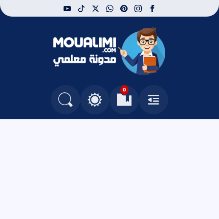
youtube
tiktok
whatsapp
x
pinterest
instagram
facebook
مدونة معلمي
0
القائمة
العلامات المرجعية
البحث في المدونة
التغيير بين الوضع النهاري والداكن