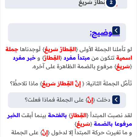
إِنَّ
القِطارَ سَريعٌ
التوضيح:
لو تأملنا الجملة الأولى {
القِطارُ سَريعٌ
} لَوجدناها
جملة
اسمية
تتكون من
مبتدأ مفرد
{
القِطارُ
} و
خبر مفرد
{
سَريعٌ
} مرفوع بالضمة الظاهرة على آخره.
تَأمَّل الجملةَ الثانية: {
إِنَّ القِطارَ سَريعٌ
} ماذا تلاحظُ؟
لقد دخلت {
إِنَّ
} على الجملة فماذا فعلت؟
لقد نصبت المبتدأ {
القِطارَ
}
بالفتحة
بينما أبقت
الخبر
مرفوعا بالضمة
{
سَريعٌ
}
و ما تغيرت حركة المبتدأ إلا لدخول {
إِنَّ
} على الجملة