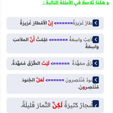
و هكذا تُلاحظُ في الأمثلةِ التالية :
الأَمْطارُ غَزيرَةٌ
======>
إِنَّ
الأَمْطارَ غَزيرَةٌ
المَلاَعِبُ واسِعَةٌ
======>
عَلِمْتُ
أَنَّ
الملاَعبَ
واسِعَةٌ
الطُّرُقُ ممَهُّدَةٌ
======>
لَيْتَ
الطُّرُقَ مُمَهَّدَةٌ
.
الجُنودُ مُنْتَصِرونَ
======>
لَعَلَّ
الجُنودَ
مُنْتَصِر
و
نَ
.
الأَشْجارُ كَثيرَةٌ
لَكِنَّ
الثِّمارَ قَليلَةٌ.