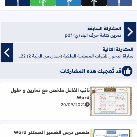
عرض المزي
شارك على facebook
شارك على x
شارك على telegram
شارك على whatsapp
المشاركة السابقة
تمرين كتابة حرف الياء (ي) pdf
المشاركة التالية
مباراة الدخول للقوات المسلحة الملكية (جندي من الرتبة 2) 2022
قد تُعجبك هذه المشاركات
نائب الفاعل ملخص مع تمارين و حلول
Word
اقرأ المزيد عن نائب الفاعل ملخص مع تمارين و حلول Word
20/09/2021
ملخص درس الضمير المستتر Word