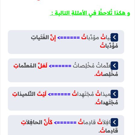
و هكذا تُلاحظُ في الأمثلةِ التالية :
الفَتَيا
تُ
مؤدَّبا
تٌ
======>
إِنَّ
الفَتَياتِ
مُؤَدَّبا
تٌ
المُعَلِّماتُ مُخْلِصاتٌ
======>
لَعَلَّ
المُعلِّما
تِ
مُخْلِص
اتٌ.
التِّلْميذا
تُ
مُجْتَهِدا
تٌ
======>
لَيْتَ
التِّلميذا
تِ
مُجْتَهدا
تٌ
.
الحافِلاَ
تُ
قادِما
تٌ
======>
كَأَنَّ
الحافِلاَ
تِ
قادِما
تٌ
.