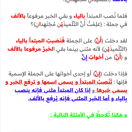
فلما نُصب المبتدأ
بالياء
و بقي الخبر مرفوعاً
بالألف
في جملة : {عَلِمْتُ أَنَّ التِّلْميذَ
يْ
نِ مُجْتَهِد
ا
نِ}؟
لقد دخلت {
أَنَّ
} على الجملة
فَنَصَبتِ المبتدأ بالياء
{التِّلْميذَ
يْ
نِ} لأنه مثنى بينما بقي ا
لخبرُ مرفوعا بالألف
و {
أَنَّ
} من
أخواتِ
إِنَّ
.
فإذا دخلت {
إِنَّ
} أو إحدى أخواتها على الجملة الإسمية
فإنها :
تَنْصِبُ المبتدأ و يسمى اسمها و ترفع الخبر و
يسمى خبرها
و
إذا كان المبتدأ مثنى فإنه ينصب
بِالياء و أما الخبر المثنى فإنه يُرفع بالألف.
و هكذا تُلاحظُ في الأمثلةِ التالية :