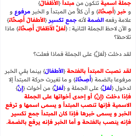
جملة اسمية
تتكون من
مبتدأ
{
الأَطْفالُ
}
و
خبر
{
أَصِحَّاءُ
} و أن كلاًّ من المبتدأ و الخبر
مرفوع
و
علامة رفعه
الضمة
لأنه
جمع تكسير
{
الأطفالُ أَصِحَّاءُ
}
و الآن لاحظ الجملة الثانية : {
لَعَلَّ الأَطْفالَ أَصِحَّاءُ
} ماذا
تلاحظ؟
لقد دخلت {لَعَلَّ} على الجملة فماذا فعلت؟
لقد نصبت المبتدأ بالفتحة
{
الأطفالَ
} بينما بقي الخبر
مرفوعا بالضمة {
أَصِحَّاءُ
} و ما تغيرت حركة المبتدأ إلا
لدخول {
لَعَلَّ
} على الجملة و {
لَعَلَّ
} من أخوات {
إِنَّ
}
فإذا دخلت {إِنَّ} أو إحدى أخواتها على الجملة
الاسمية فإنها تنصب المبتدأ و يسمى اسمها و ترفع
الخبر و يسمى خبرها فإذا كان المبتدأ جمع تكسير
فإنه ينصب بالفتحة و أما الخبر فإنه يرفع بالضمة.