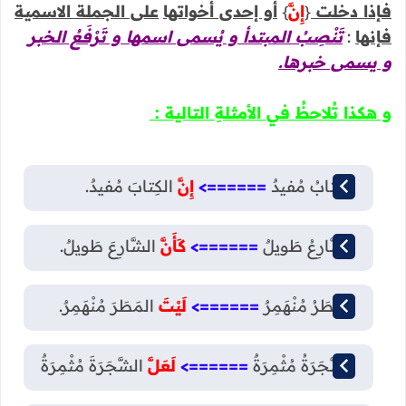
فإذا دخلت
{
إِنَّ
}
أو إحدى أخواتها
على الجملة الاسمية
فإنها
:
تَنْصِبُ المبتدأ و يُسمى اسمها و تَرْفَعُ الخبر
و يسمى خبرها.
و هكذا تُلاحظُ في الأمثلةِ التالية :
الكِتابُ مُفيدٌ
======>
إِنَّ
الكِتابَ مُفيدٌ.
الشَّارِعُ طَويلٌ
======>
كَأَنَّ
الشَّارِعَ طَويلٌ.
المَطَرُ مُنْهَمِرٌ
======>
لَيْتَ
المَطَرَ مُنْهَمِرٌ.
الشَّجَرَةُ مُثْمِرَةٌ
======>
لَعَلَّ
الشَّجَرَةَ مُثْمِرَةٌ