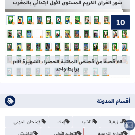
سور القرآن الكريم المستوى الأول ابتدائي بالمغرب
قراءة المزيد عن 63 قصة من قصص المكتبة الخضراء الشهيرة pdf برابط واحد
63 قصة من قصص المكتبة الخضراء الشهيرة pdf
برابط واحد
أقسام المدونة
أمازيغية
أناشيد
إملاء
الإمتحان المهني
الصعود للأعلى
الادارة التربوية
التعليم الأولي
التفتيش