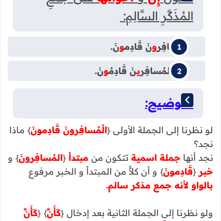
المُذَكَّرِ السَّالِمِ:
المُسَافِر
و
نَ قَادِم
و
نَ.
كَأَنَّ المُسافِر
ي
نَ قَادِمُ
و
نَ.
التوضيح:
لو نظرنا إلى الجملة الأولى {
الْمُسافِرونَ قَادِمونَ
} ماذا
نجد؟
نجد أنها
جملة اسمية
تتكون من
مبتدأ
{
المُسافِرونَ
} و
خبر
{
قَادِمونَ
} و أن كلاًّ من المبتدأ و الخبر مرفوع
بالواو لأنه جمع مذكر سالم
.
ولو نظرنا إلى الجملة الثانية بعد إدخال {
كَأَنَّ
} {
كَأَنَّ