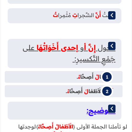
عَلِمْتُ
أَنَّ
الشَّجرا
تِ
مُثْمِرا
تٌ
دخول
إِنَّ أ
و
إحدى أَخَوَاتُهَا
على
جَمْعِ التَّكسيرِ:
الأَطْفا
لُ
أَصِحَّا
ءُ
.
لَعَلَّ
الأَطْفا
لَ
أَصِحَّا
ءُ
.
التوضيح:
لو تأملنا الجملة الأولى {
الأَطْفالُ أَصِحَّاءُ
}لوجدتها