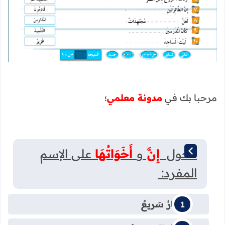
مرحبا بك في
مدونة معلمي
؛
دخول
إِنَّ
و
أَخَوَاتُهَا
على الإسم
المفرد:
القِطارُ سَريعٌ