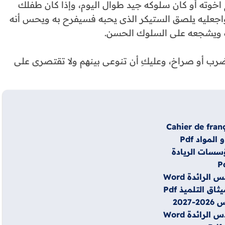
مع اخوته أو كان سلوكه جيد طوال اليوم، وإذا كان طفلك
جعليه يلصق الستيكر الذى يحبه فسيفرح به ويحس أنه
 ويشجعه على السلوك الحسن.
ضرب أو صراخ، وعليكِ أن تنوعى بينهم ولا تقتصرى على
Cahier de fran
مواد Pdf
رائدة Word
 التلميذ Pdf
202
رائدة Word