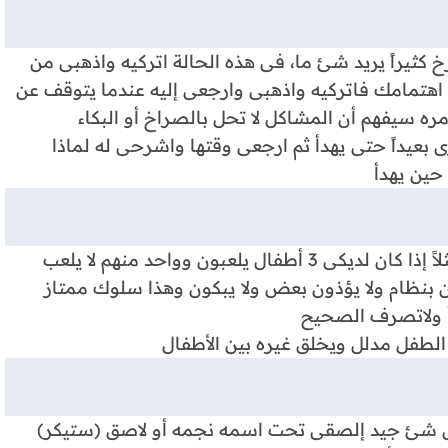
 كثيراً يريد شئ ما، فى هذه الحالة اتركيه واذهبى من
ً اهتمامك فاتركيه واذهبى وارجعى إليه عندما يتوقف عن
مره سيفهم أن المشاكل لا تحل بالصراخ أو البكاء
 بعيداً حتى يهدأ ثم ارجعى وقتها واشرحى له لماذا
 حين يهدأ
احرصى أن تمدحى طفلك عندما يفعل شئ جيد، مثلاً إذا كان لديكى 3 أطفال يلعبون وواحد منهم لا يلعب
ن بنظام ولا يؤذون بعض ولا يبكون وهذا سلوك ممتاز
أ ولاتصرف الصحيح
 الطفل مدلل ويخلق غيره بين الأطفال
فل شئ جيد إلصقى تحت اسمه نجمه أو لاصق (ستيكر)