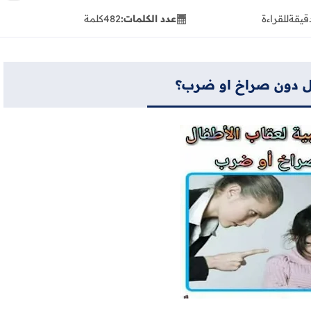
للقراءة
عدد الكلمات:
482
كلمة
ل دون صراخ او ضرب؟