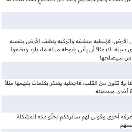
لى الأرض، فإعطيه منشفه واتركيه ينشف الأرض بنفسه
سببه لكِ مثلاً أن يأتى بفوطه مبلله ماء بارد ويضعها
و من سيصلحها
ا ولا تكون من القلب، فاجعليه يعتذر بكلمات يفهمها مثلاً
رة أخرى ويحضنه
رفه أخرى وقولى لهم سأترككم تحلّو هذه المشكلة
فسهم