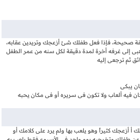
يقة صحيحة، فإذا فعل طفلك شئ أزعجك وتريدين عقابه،
بى إلى غرفه أخرة لمدة دقيقة لكل سنه من عمر الطفل
ان يبكى
ن فيه ألعاب ولا تكون فى سريره أو فى مكان يحبه
أزعجك كثيراً وهو يلعب بها ولم يرد على كلامك أو
ق عن طفلك وتخرجيه يوم واحد فى الأسبوع فقط يلعب به