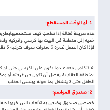
1: أو الوقت المستقطع:
هذه طريقة فعّالة إذا تعلمتِ كيف تستخدميهابطر
خذيه إلى منطقة فى البيت بها كرسي واتركيه واذه
فإذا كان الطفل عُمره 3 سنوات سوف تتركيه 3 دقائق ثم ترجعى إليه
-لا تتكلمى معه عندما يكون على الكرسي حتى لو ك
-منطقة العقاب لا يفضل أن تكون فى غرفته أو بمكا
الطفل حتى لا ينشغل بما حوله وينسى العقاب
2: صندوق المواسم:
خصصى صندوق وضعى به الألعاب التى خربها طفلك أ 
لايقبل أن يشارك بها اخواته، وتبعدى هذا الصندو