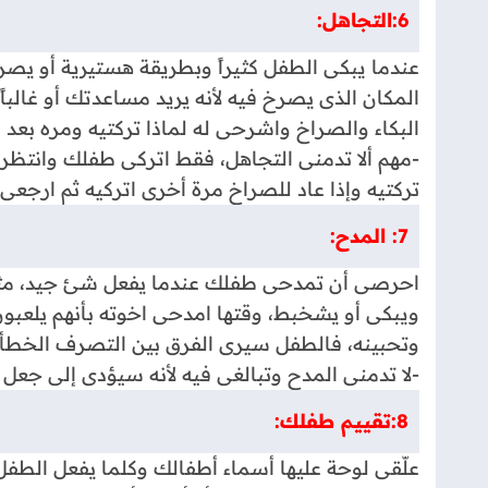
6:التجاهل:
عندما يبكى الطفل كثيراً وبطريقة هستيرية أو يصرخ
المكان الذى يصرخ فيه لأنه يريد مساعدتك أو غالبا
البكاء والصراخ واشرحى له لماذا تركتيه ومره بعد 
-مهم ألا تدمنى التجاهل، فقط اتركى طفلك وانتظرى
تركتيه وإذا عاد للصراخ مرة أخرى اتركيه ثم ارجعى
7: المدح:
ويبكى أو يشخبط، وقتها امدحى اخوته بأنهم يلعبو
وتحبينه، فالطفل سيرى الفرق بين التصرف الخط
-لا تدمنى المدح وتبالغى فيه لأنه سيؤدى إلى جعل
8:تقييم طفلك:
علّقى لوحة عليها أسماء أطفالك وكلما يفعل الط