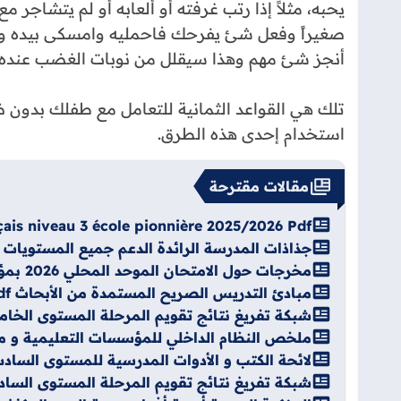
يحبه، مثلاً إذا رتب غرفته أو ألعابه أو لم يتشاجر 
صغيراً وفعل شئ يفرحك فاحمليه وامسكى بيده وا
أنجز شئ مهم وهذا سيقلل من نوبات الغضب عنده
تلك هي القواعد الثمانية للتعامل مع طفلك بدون 
استخدام إحدى هذه الطرق.
مقالات مقترحة
çais niveau 3 école pionnière 2025/2026 Pdf
جذاذات المدرسة الرائدة الدعم جميع المستويات و ال
مخرجات حول الامتحان الموحد المحلي 2026 بمؤسسات الريادة
مبادئ التدريس الصريح المستمدة من الأبحاث Pdf
شبكة تفريغ نتائج تقويم المرحلة المستوى الخامس ال
ملخص النظام الداخلي للمؤسسات التعليمية و ميثاق
لائحة الكتب و الأدوات المدرسية للمستوى السادس 2026-7
شبكة تفريغ نتائج تقويم المرحلة المستوى السادس ال