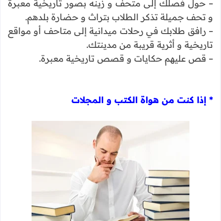
– حول فصلك إلى متحف و زينه بصور تاريخية معبرة
و تحف جميلة تذكر الطلاب بتراث و حضارة بلدهم.
– رافق طلابك في رحلات ميدانية إلى متاحف أو مواقع
تاريخية و أثرية قريبة من مدينتك.
– قص عليهم حكايات و قصص تاريخية معبرة.
* إذا كنت من هواة الكتب و المجلات