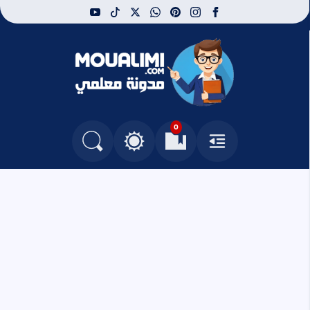
youtube
tiktok
whatsapp
x
pinterest
instagram
facebook
مدونة معلمي
0
القائمة
العلامات المرجعية
البحث في المدونة
التغيير بين الوضع النهاري والداكن