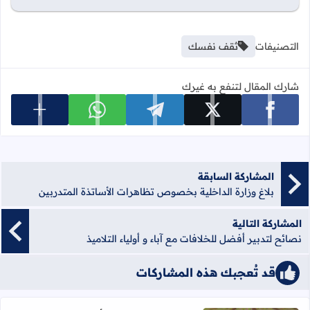
التصنيفات
ثقف نفسك
شارك المقال لتنفع به غيرك
عرض المزي
شارك على facebook
شارك على x
شارك على telegram
شارك على whatsapp
المشاركة السابقة
بلاغ وزارة الداخلية بخصوص تظاهرات الأساتذة المتدربين
المشاركة التالية
نصائح لتدبير أفضل للخلافات مع آباء و أولياء التلاميذ
قد تُعجبك هذه المشاركات